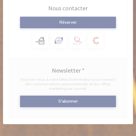
Nous contacter
Réserver
Newsletter
*
Inscrivez-vous à notre lettre d'information pour recevoir
des communications personnalisées et des offres
marketing par courriel.
S'abonner
© 2026 BRASSERIE VALMA — CRÉATION DE SITE INTERNET RESTAURANT AVEC