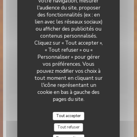
votre navigation, mesurer
l'audience du site, proposer
10,00 EUR
des fonctionnalités (ex : en
lien avec les réseaux sociaux)
CITRON GIVRÉ, MOUSSE FROMAGE BLANC
ou afficher des publicités ou
8,00 EUR
contenus personnalisés.
Brasserie Valma
Cliquez sur « Tout accepter »,
MILLE-FEUILLES , CRÉMEUX CHOCOLAT, PRALINÉ
« Tout refuser » ou «
PISTACHE
Personnaliser » pour gérer
8,00 EUR
vos préférences. Vous
pouvez modifier vos choix à
GANACHE CHOCOLAT, RIZ SOUFFLE
tout moment en cliquant sur
l'icône représentant un
9,00 EUR
cookie en bas à gauche des
pages du site.
BRUNCH
Tout accepter
Tout refuser
HASHBROWNS ,YAOURT GREC, OIGNONS