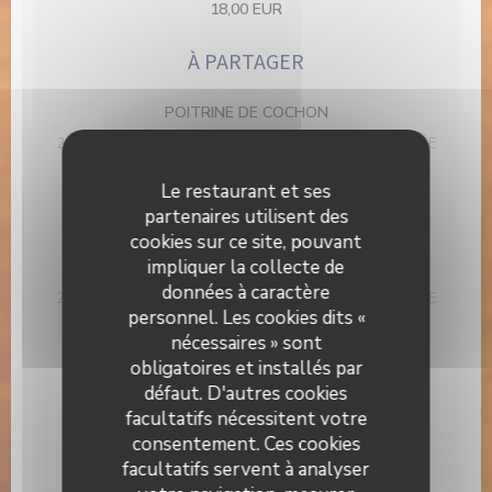
18,00 EUR
À PARTAGER
POITRINE DE COCHON
2 CHOIX DE GARNITURES (LÉGUMES GRILLÉS, PURÉE
DE POMME DE TERRE, FRITES, GRATIN DE POMME
DE TERRE)
Le restaurant et ses
48,00 EUR
partenaires utilisent des
cookies sur ce site, pouvant
impliquer la collecte de
EPAULE D’AGNEAU CONFITE
données à caractère
2 CHOIX DE GARNITURES (LÉGUMES GRILLÉS, PURÉE
personnel. Les cookies dits «
DE POMME DE TERRE, FRITES, GRATIN DE POMME
DE TERRE)
nécessaires » sont
obligatoires et installés par
75,00 EUR
défaut. D'autres cookies
facultatifs nécessitent votre
DESSERTS
consentement. Ces cookies
facultatifs servent à analyser
BABA, RHUM ARRANGÉ MAISON VANILLE, CRÈME
MONTÉE