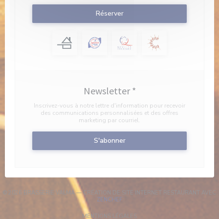
Réserver
Newsletter
*
Inscrivez-vous à notre lettre d'information pour recevoir
des communications personnalisées et des offres
marketing par courriel.
S'abonner
© 2026 BRASSERIE VALMA — CRÉATION DE SITE INTERNET RESTAURANT AVEC
((OUVRE UNE NOUVELLE FENÊTRE))
ZENCHEF
((OUVRE UNE NOUVELLE FENÊT
MENTIONS LÉGALES