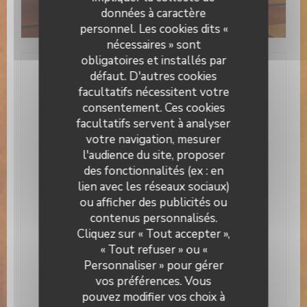
données à caractère
personnel. Les cookies dits «
nécessaires » sont
obligatoires et installés par
défaut. D'autres cookies
Infos pratiques
facultatifs nécessitent votre
consentement. Ces cookies
Cuisine
facultatifs servent à analyser
Produits frais
votre navigation, mesurer
Type de restaurant
l'audience du site, proposer
Brasserie
des fonctionnalités (ex : en
lien avec les réseaux sociaux)
Services
ou afficher des publicités ou
Climatisation, Terrasse, Wifi, Privatisation, Accès
contenus personnalisés.
Brasserie Valma
aux personnes à mobilité réduite
Cliquez sur « Tout accepter »,
« Tout refuser » ou «
Moyens de paiement
Personnaliser » pour gérer
Apple Pay, American Express,
Eurocard/Mastercard, Espèces, Visa, Carte Bleue
vos préférences. Vous
pouvez modifier vos choix à