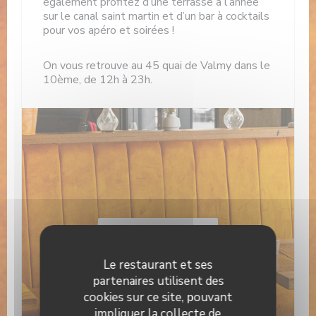
également profitez d’une terrasse à l’année
sur le canal saint martin et d’un bar à cocktails
pour vos apéro et soirées !
On vous retrouve au 45 quai de Valmy dans le
10ème, de 12h à 23h.
Découvrir notre carte
Le restaurant et ses
partenaires utilisent des
cookies sur ce site, pouvant
impliquer la collecte de