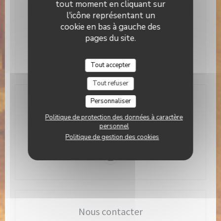
tout moment en cliquant sur
l'icône représentant un
Horaires
cookie en bas à gauche des
pages du site.
Lun
-
Dim
12h00 - 23h00
Tout accepter
Tout refuser
Personnaliser
Adresse
Politique de protection des données à caractère
((ouvre une nouvelle
personnel
45 Quai de Valmy 75010 Paris
Politique de gestion des cookies
01 40 36 89 22
Instagram ((ouvre une nouvelle 
Nous contacter