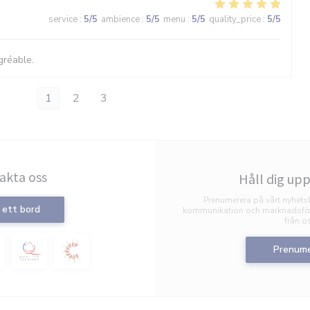
2
service
:
5
/5
ambience
:
5
/5
menu
:
5
/5
quality_price
:
5
/5
gréable.
1
2
3
akta oss
Håll dig up
Prenumerera på vårt nyhetsb
 ett bord
kommunikation och marknadsför
från o
Prenume