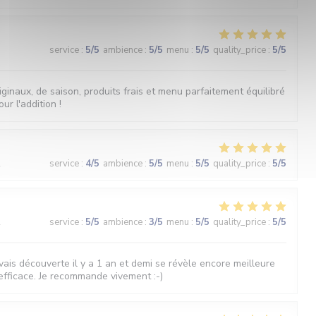
3
service
:
5
/5
ambience
:
5
/5
menu
:
5
/5
quality_price
:
5
/5
iginaux, de saison, produits frais et menu parfaitement équilibré
ur l'addition !
2
service
:
4
/5
ambience
:
5
/5
menu
:
5
/5
quality_price
:
5
/5
2
service
:
5
/5
ambience
:
3
/5
menu
:
5
/5
quality_price
:
5
/5
vais découverte il y a 1 an et demi se révèle encore meilleure
 efficace. Je recommande vivement :-)