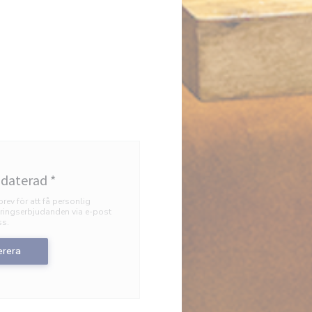
pdaterad
*
rev för att få personlig
ingserbjudanden via e-post
ss.
rera