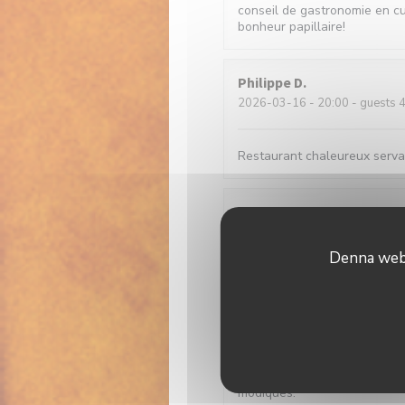
conseil de gastronomie en c
bonheur papillaire!
Philippe
D
2026-03-16
- 20:00 - guests 
Restaurant chaleureux serva
henri
P
2026-02-21
- 13:00 - guests 
Denna webb
Florence
G
2026-02-20
- 13:00 - guests 
Peu habituée des avis sur in
frais et excellemment cuisiné
modiques.