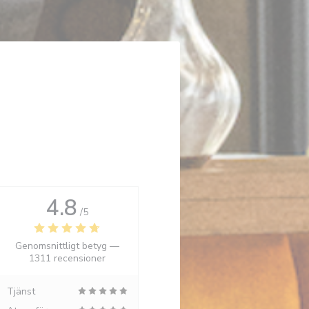
4.8
/5
Genomsnittligt betyg —
1311 recensioner
Tjänst