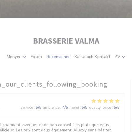
BRASSERIE VALMA
Menyer
Foton
Recensioner
Karta och Kontakt
SV
m_our_clients_following_booking
2
service
:
5
/5
ambience
:
4
/5
menu
:
5
/5
quality_price
:
5
/5
l charmant, avenant et de bon conseil. Les plats que nous
licieux. Les prix sont doux également. Allez-y sans hésiter.