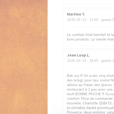
Martine
T
2026-03-21
- 21:00 - guests 
Le cocktail était bienfait et 
bons produits. La viande étai
Jean Loup
L
2026-03-19
- 18:45 - guests 
Bah oui !!! On a mis cinq ét
des bcbg), pour des snobs! No
allions au Palais des glaces.
restaurant à 2 pas avec une c
tout! BONNE PIOCHE !!! Accue
comfort. Prise de commande r
nouvelle, Charlotte 😉👍! Et, 
la véritable daube provençal
Provence, deux entrées: sal