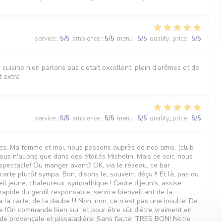
3
service
:
5
/5
ambience
:
5
/5
menu
:
5
/5
quality_price
:
5
/5
la cuisine n.en parlons pas c.etait excellent, plein d.arômes et de
t extra
2
service
:
5
/5
ambience
:
5
/5
menu
:
5
/5
quality_price
:
5
/5
oiles. Ma femme et moi, nous passons auprès de nos amis, (club
us n'allons que dans des étoilés Michelin. Mais ce soir, nous
.spectacle! Ou manger avant? OK, via le réseau, ce bar
arte plutôt sympa. Bon, disons le, souvent déçu !! Et là, pas du
il jeune, chaleureux, sympathique ! Cadre d'jeun's, assise
apide du gentil responsable, service bienveillant de la
a la carte, de la daube !!! Non, non, ce n'est pas une insulte! De
e !On commande bien sur, et pour être sûr d'être vraiment en
ade provençale et pissaladière. Sans faute! TRES BON! Notre