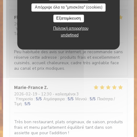
Απόρριψε όλα τα "μπισκότα" (cookies)
Florence
G
Εξατομίκευση
2026-02-20
- 13:00 - καλεσμένοι 2
Πολιτική απορρήτου
Υπηρεσία
:
5
/5
Ατμόσφαιρα
:
5
/5
Μενού
:
5
/5
Ποιότητα /
Τιμή
:
5
/5
undefined
Peu habituée des avis sur internet, je recommande sans
réserve cette adresse : produits frais et excellemment
cuisinés, accueil chaleureux, cadre très agréable face
au canal et prix modiques.
Marie-France
Z
2026-02-19
- 12:30 - καλεσμένοι 3
Υπηρεσία
:
5
/5
Ατμόσφαιρα
:
5
/5
Μενού
:
5
/5
Ποιότητα /
Τιμή
:
5
/5
Très bon restaurant, plats originaux, de saison, produits
frais et menu parfaitement équilibré tant dans son
assiette que pour l'addition !