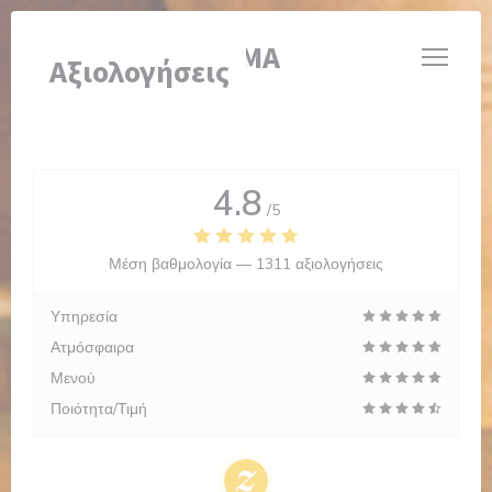
Πίνακας διαχείρισης "Μπισκότων" (Cookies)
BRASSERIE VALMA
Αξιολογήσεις
4.8
/5
Μέση βαθμολογία —
1311 αξιολογήσεις
Υπηρεσία
Ατμόσφαιρα
Μενού
Ποιότητα/Τιμή