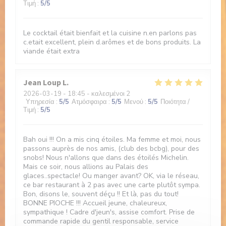
Τιμή
:
5
/5
Le cocktail était bienfait et la cuisine n.en parlons pas
c.etait excellent, plein d.arômes et de bons produits. La
viande était extra
Jean Loup
L
2026-03-19
- 18:45 - καλεσμένοι 2
Υπηρεσία
:
5
/5
Ατμόσφαιρα
:
5
/5
Μενού
:
5
/5
Ποιότητα /
Τιμή
:
5
/5
Bah oui !!! On a mis cinq étoiles. Ma femme et moi, nous
passons auprès de nos amis, (club des bcbg), pour des
snobs! Nous n'allons que dans des étoilés Michelin.
Mais ce soir, nous allions au Palais des
glaces..spectacle! Ou manger avant? OK, via le réseau,
ce bar restaurant à 2 pas avec une carte plutôt sympa.
Bon, disons le, souvent déçu !! Et là, pas du tout!
BONNE PIOCHE !!! Accueil jeune, chaleureux,
sympathique ! Cadre d'jeun's, assise comfort. Prise de
commande rapide du gentil responsable, service