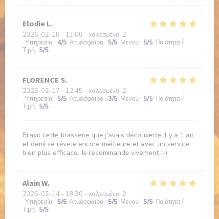
Elodie
L
2026-02-18
- 13:00 - καλεσμένοι 2
Υπηρεσία
:
4
/5
Ατμόσφαιρα
:
5
/5
Μενού
:
5
/5
Ποιότητα /
Τιμή
:
5
/5
FLORENCE
S
2026-02-17
- 12:45 - καλεσμένοι 2
Υπηρεσία
:
5
/5
Ατμόσφαιρα
:
3
/5
Μενού
:
5
/5
Ποιότητα /
Τιμή
:
5
/5
Bravo cette brasserie que j'avais découverte il y a 1 an
et demi se révèle encore meilleure et avec un service
bien plus efficace. Je recommande vivement :-)
Alain
W
2026-02-14
- 18:30 - καλεσμένοι 2
Υπηρεσία
:
5
/5
Ατμόσφαιρα
:
5
/5
Μενού
:
5
/5
Ποιότητα /
Τιμή
:
5
/5