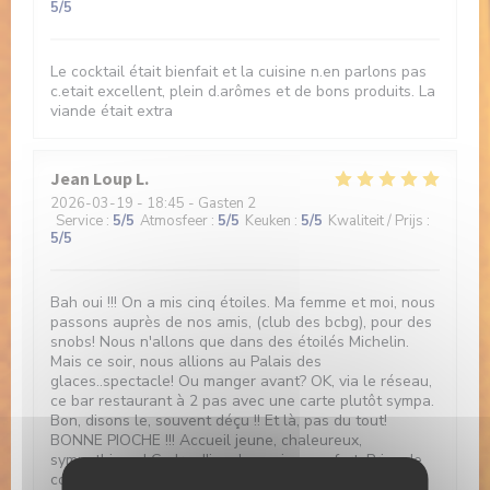
5
/5
Le cocktail était bienfait et la cuisine n.en parlons pas
c.etait excellent, plein d.arômes et de bons produits. La
viande était extra
Jean Loup
L
2026-03-19
- 18:45 - Gasten 2
Service
:
5
/5
Atmosfeer
:
5
/5
Keuken
:
5
/5
Kwaliteit / Prijs
:
5
/5
Bah oui !!! On a mis cinq étoiles. Ma femme et moi, nous
passons auprès de nos amis, (club des bcbg), pour des
snobs! Nous n'allons que dans des étoilés Michelin.
Mais ce soir, nous allions au Palais des
glaces..spectacle! Ou manger avant? OK, via le réseau,
ce bar restaurant à 2 pas avec une carte plutôt sympa.
Bon, disons le, souvent déçu !! Et là, pas du tout!
BONNE PIOCHE !!! Accueil jeune, chaleureux,
sympathique ! Cadre d'jeun's, assise comfort. Prise de
commande rapide du gentil responsable, service