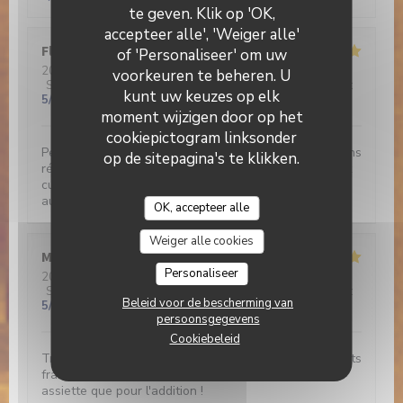
te geven. Klik op 'OK,
accepteer alle', 'Weiger alle'
Florence
G
of 'Personaliseer' om uw
2026-02-20
- 13:00 - Gasten 2
voorkeuren te beheren. U
Service
:
5
/5
Atmosfeer
:
5
/5
Keuken
:
5
/5
Kwaliteit / Prijs
:
kunt uw keuzes op elk
5
/5
moment wijzigen door op het
cookiepictogram linksonder
Peu habituée des avis sur internet, je recommande sans
op de sitepagina's te klikken.
réserve cette adresse : produits frais et excellemment
cuisinés, accueil chaleureux, cadre très agréable face
au canal et prix modiques.
OK, accepteer alle
Weiger alle cookies
Marie-France
Z
Personaliseer
2026-02-19
- 12:30 - Gasten 3
Service
:
5
/5
Atmosfeer
:
5
/5
Keuken
:
5
/5
Kwaliteit / Prijs
:
Beleid voor de bescherming van
5
/5
persoonsgegevens
Cookiebeleid
Très bon restaurant, plats originaux, de saison, produits
frais et menu parfaitement équilibré tant dans son
assiette que pour l'addition !