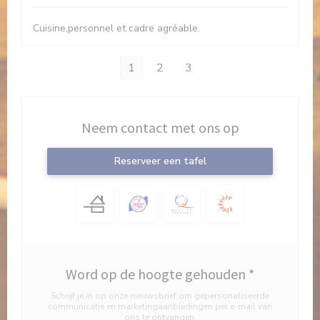
Cuisine,personnel et cadre agréable.
1
2
3
Neem contact met ons op
Reserveer een tafel
Word op de hoogte gehouden
*
Schrijf je in op onze nieuwsbrief om gepersonaliseerde
communicatie en marketingaanbiedingen per e-mail van
ons te ontvangen.