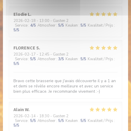
Elodie
L
2026-02-18
- 13:00 - Gasten 2
Service
:
4
/5
Atmosfeer
:
5
/5
Keuken
:
5
/5
Kwaliteit / Prijs
:
5
/5
FLORENCE
S
2026-02-17
- 12:45 - Gasten 2
Service
:
5
/5
Atmosfeer
:
3
/5
Keuken
:
5
/5
Kwaliteit / Prijs
:
5
/5
Bravo cette brasserie que j'avais découverte il y a 1 an
et demi se révèle encore meilleure et avec un service
bien plus efficace. Je recommande vivement :-)
Alain
W
2026-02-14
- 18:30 - Gasten 2
Service
:
5
/5
Atmosfeer
:
5
/5
Keuken
:
5
/5
Kwaliteit / Prijs
:
5
/5