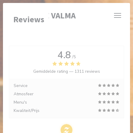
Cookies beheer paneel
BRASSERIE VALMA
Reviews
4.8
/5
Gemiddelde rating —
1311 reviews
Service
Atmosfeer
Menu's
Kwaliteit/Prijs