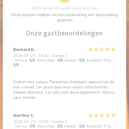
100% gecertificeerde beoordelingen
Onze klanten hebben na hun reservering een beoordeling
gegeven
Onze gastbeoordelingen
Bernard
D
2026-03-24
- 19:30 - Gasten 2
Service
:
5
/5
Atmosfeer
:
4
/5
Keuken
:
5
/5
Kwaliteit / Prijs
:
5
/5
Endroit tres sympa. Personnel charmant, avenant et de
bon conseil. Les plats que nous avons sélectionnés
étaient délicieux. Les prix sont doux également. Allez-y
sans hésiter.
Martine
T
2026-03-21
- 21:00 - Gasten 3
Service
:
5
/5
Atmosfeer
:
5
/5
Keuken
:
5
/5
Kwaliteit / Prijs
: