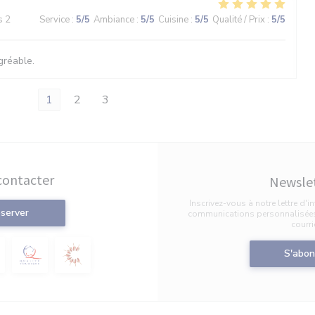
s 2
Service
:
5
/5
Ambiance
:
5
/5
Cuisine
:
5
/5
Qualité / Prix
:
5
/5
gréable.
1
2
3
contacter
Newsle
Inscrivez-vous à notre lettre d'
server
communications personnalisées 
courri
S'abon