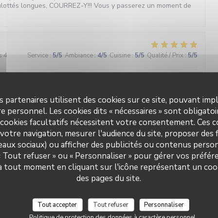
ulottés longues, COURREZ-Y!!! Vous y passerez un moment de
s 4
Service
:
5
/5
Ambiance
:
4
/5
Cuisine
:
5
/5
Qualité / Prix
:
5
/5
nt une cuisine d’inspiration méditerranéenne savoureuse
s partenaires utilisent des cookies sur ce site, pouvant impl
e personnel. Les cookies dits « nécessaires » sont obligatoir
 cookies facultatifs nécessitent votre consentement. Ces co
s 6
Service
:
5
/5
Ambiance
:
5
/5
Cuisine
:
5
/5
Qualité / Prix
:
5
/5
votre navigation, mesurer l'audience du site, proposer des f
seaux sociaux) ou afficher des publicités ou contenus person
 « Tout refuser » ou « Personnaliser » pour gérer vos préfé
Brasserie Valma
s 2
Service
:
5
/5
Ambiance
:
5
/5
Cuisine
:
5
/5
Qualité / Prix
:
5
/5
 à tout moment en cliquant sur l'icône représentant un coo
des pages du site.
ternet, je recommande sans réserve cette adresse : produits
s, accueil chaleureux, cadre très agréable face au canal et prix
Tout accepter
Tout refuser
Personnaliser
Politique de protection des données à caractère personnel