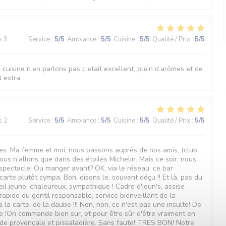
s 3
Service
:
5
/5
Ambiance
:
5
/5
Cuisine
:
5
/5
Qualité / Prix
:
5
/5
la cuisine n.en parlons pas c.etait excellent, plein d.arômes et de
t extra
s 2
Service
:
5
/5
Ambiance
:
5
/5
Cuisine
:
5
/5
Qualité / Prix
:
5
/5
oiles. Ma femme et moi, nous passons auprès de nos amis, (club
us n'allons que dans des étoilés Michelin. Mais ce soir, nous
.spectacle! Ou manger avant? OK, via le réseau, ce bar
arte plutôt sympa. Bon, disons le, souvent déçu !! Et là, pas du
il jeune, chaleureux, sympathique ! Cadre d'jeun's, assise
apide du gentil responsable, service bienveillant de la
a la carte, de la daube !!! Non, non, ce n'est pas une insulte! De
e !On commande bien sur, et pour être sûr d'être vraiment en
ade provençale et pissaladière. Sans faute! TRES BON! Notre