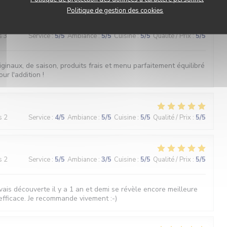
Politique de gestion des cookies
s 3
Service
:
5
/5
Ambiance
:
5
/5
Cuisine
:
5
/5
Qualité / Prix
:
5
/5
iginaux, de saison, produits frais et menu parfaitement équilibré
ur l'addition !
s 2
Service
:
4
/5
Ambiance
:
5
/5
Cuisine
:
5
/5
Qualité / Prix
:
5
/5
s 2
Service
:
5
/5
Ambiance
:
3
/5
Cuisine
:
5
/5
Qualité / Prix
:
5
/5
vais découverte il y a 1 an et demi se révèle encore meilleure
 efficace. Je recommande vivement :-)