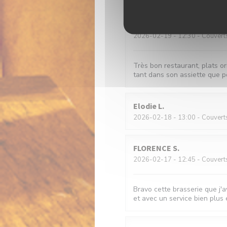
Marie-France
Z
2026-02-19
- 12:30 - Couvert
Très bon restaurant, plats or
tant dans son assiette que po
Elodie
L
2026-02-18
- 13:00 - Couvert
FLORENCE
S
2026-02-17
- 12:45 - Couvert
Bravo cette brasserie que j'a
et avec un service bien plus