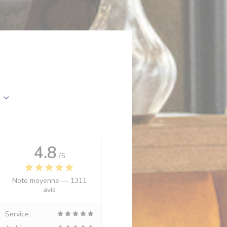
4.8
/5
Note moyenne —
1311
avis
Service