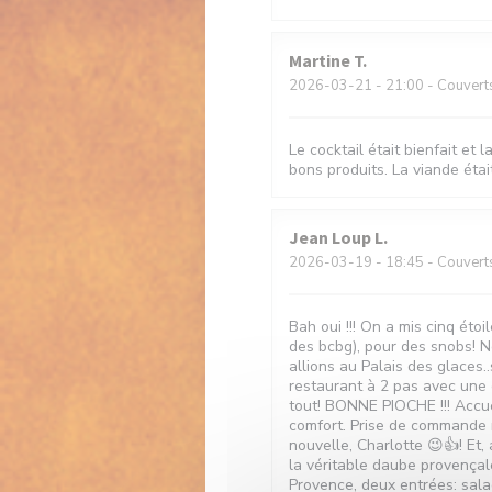
Martine
T
2026-03-21
- 21:00 - Couvert
Le cocktail était bienfait et 
bons produits. La viande étai
Jean Loup
L
2026-03-19
- 18:45 - Couvert
Bah oui !!! On a mis cinq ét
des bcbg), pour des snobs! No
allions au Palais des glaces.
restaurant à 2 pas avec une c
tout! BONNE PIOCHE !!! Accue
comfort. Prise de commande r
nouvelle, Charlotte 😉👍! Et, 
la véritable daube provençal
Provence, deux entrées: sal