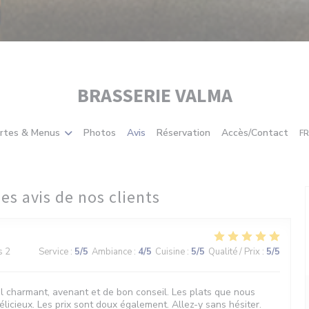
BRASSERIE VALMA
rtes & Menus
Photos
Avis
Réservation
Accès/Contact
FR
es avis de nos clients
s 2
Service
:
5
/5
Ambiance
:
4
/5
Cuisine
:
5
/5
Qualité / Prix
:
5
/5
l charmant, avenant et de bon conseil. Les plats que nous
licieux. Les prix sont doux également. Allez-y sans hésiter.