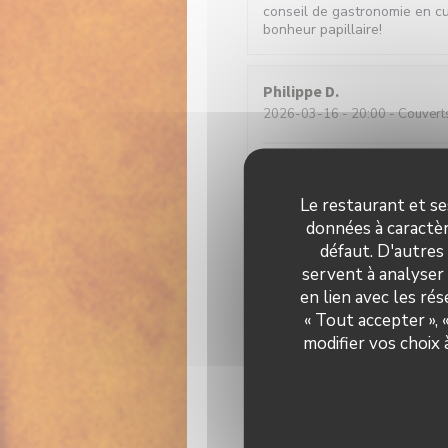
conseil de gastronomie en c
bonheur papillaire!
Philippe
D
2026-03-16
- 20:00 - Couvert
Restaurant chaleureux serva
Le restaurant et se
données à caractèr
henri
P
défaut. D'autres
2026-02-21
- 13:00 - Couvert
servent à analyser 
en lien avec les ré
Florence
G
« Tout accepter »,
2026-02-20
- 13:00 - Couvert
modifier vos choix
Peu habituée des avis sur in
frais et excellemment cuisiné
modiques.