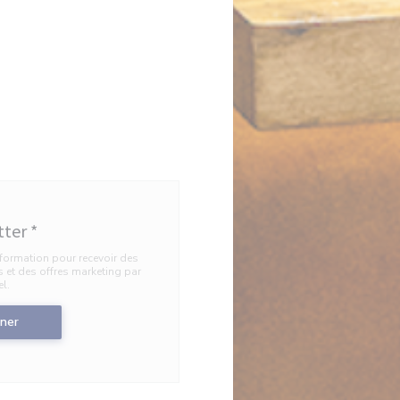
tter
*
information pour recevoir des
et des offres marketing par
el.
ner