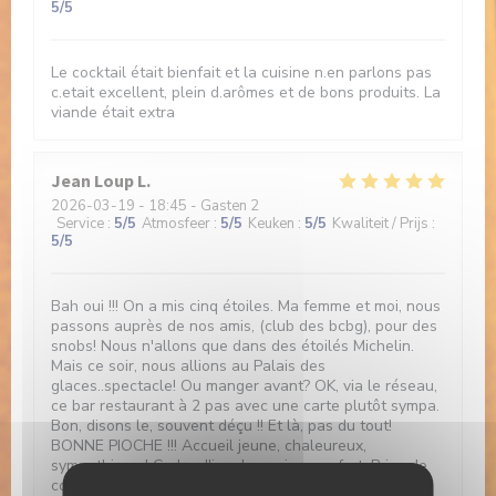
5
/5
Le cocktail était bienfait et la cuisine n.en parlons pas
c.etait excellent, plein d.arômes et de bons produits. La
viande était extra
Jean Loup
L
2026-03-19
- 18:45 - Gasten 2
Service
:
5
/5
Atmosfeer
:
5
/5
Keuken
:
5
/5
Kwaliteit / Prijs
:
5
/5
Bah oui !!! On a mis cinq étoiles. Ma femme et moi, nous
passons auprès de nos amis, (club des bcbg), pour des
snobs! Nous n'allons que dans des étoilés Michelin.
Mais ce soir, nous allions au Palais des
glaces..spectacle! Ou manger avant? OK, via le réseau,
ce bar restaurant à 2 pas avec une carte plutôt sympa.
Bon, disons le, souvent déçu !! Et là, pas du tout!
BONNE PIOCHE !!! Accueil jeune, chaleureux,
sympathique ! Cadre d'jeun's, assise comfort. Prise de
commande rapide du gentil responsable, service