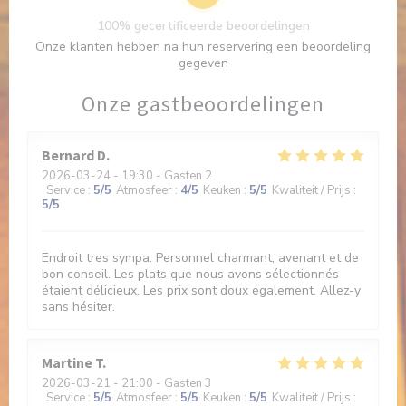
100% gecertificeerde beoordelingen
Onze klanten hebben na hun reservering een beoordeling
gegeven
Onze gastbeoordelingen
Bernard
D
2026-03-24
- 19:30 - Gasten 2
Service
:
5
/5
Atmosfeer
:
4
/5
Keuken
:
5
/5
Kwaliteit / Prijs
:
5
/5
Endroit tres sympa. Personnel charmant, avenant et de
bon conseil. Les plats que nous avons sélectionnés
étaient délicieux. Les prix sont doux également. Allez-y
sans hésiter.
Martine
T
2026-03-21
- 21:00 - Gasten 3
Service
:
5
/5
Atmosfeer
:
5
/5
Keuken
:
5
/5
Kwaliteit / Prijs
: