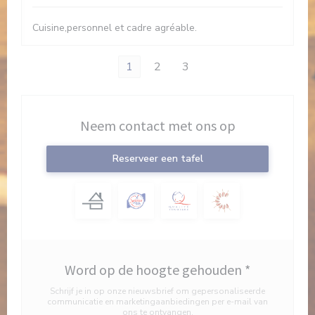
Cuisine,personnel et cadre agréable.
1
2
3
Neem contact met ons op
Reserveer een tafel
Word op de hoogte gehouden
*
Schrijf je in op onze nieuwsbrief om gepersonaliseerde
communicatie en marketingaanbiedingen per e-mail van
ons te ontvangen.