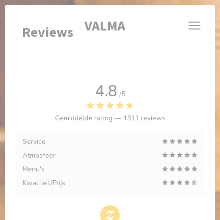
Cookies beheer paneel
BRASSERIE VALMA
Reviews
4.8
/5
Gemiddelde rating —
1311 reviews
Service
Atmosfeer
Menu's
Kwaliteit/Prijs