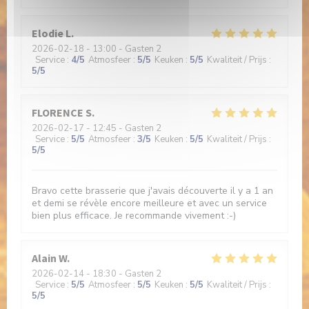
Elodie
L
2026-02-18
- 13:00 - Gasten 2
Service
:
4
/5
Atmosfeer
:
5
/5
Keuken
:
5
/5
Kwaliteit / Prijs
:
5
/5
FLORENCE
S
2026-02-17
- 12:45 - Gasten 2
Service
:
5
/5
Atmosfeer
:
3
/5
Keuken
:
5
/5
Kwaliteit / Prijs
:
5
/5
Bravo cette brasserie que j'avais découverte il y a 1 an
et demi se révèle encore meilleure et avec un service
bien plus efficace. Je recommande vivement :-)
Alain
W
2026-02-14
- 18:30 - Gasten 2
Service
:
5
/5
Atmosfeer
:
5
/5
Keuken
:
5
/5
Kwaliteit / Prijs
:
5
/5