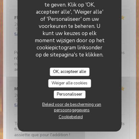
te geven. Klik op 'OK,
accepteer alle', 'Weiger alle'
Florence
G
of 'Personaliseer' om uw
2026-02-20
- 13:00 - Gasten 2
voorkeuren te beheren. U
Service
:
5
/5
Atmosfeer
:
5
/5
Keuken
:
5
/5
Kwaliteit / Prijs
:
kunt uw keuzes op elk
5
/5
moment wijzigen door op het
cookiepictogram linksonder
Peu habituée des avis sur internet, je recommande sans
op de sitepagina's te klikken.
réserve cette adresse : produits frais et excellemment
cuisinés, accueil chaleureux, cadre très agréable face
au canal et prix modiques.
OK, accepteer alle
Weiger alle cookies
Marie-France
Z
Personaliseer
2026-02-19
- 12:30 - Gasten 3
Service
:
5
/5
Atmosfeer
:
5
/5
Keuken
:
5
/5
Kwaliteit / Prijs
:
Beleid voor de bescherming van
5
/5
persoonsgegevens
Cookiebeleid
Très bon restaurant, plats originaux, de saison, produits
frais et menu parfaitement équilibré tant dans son
assiette que pour l'addition !