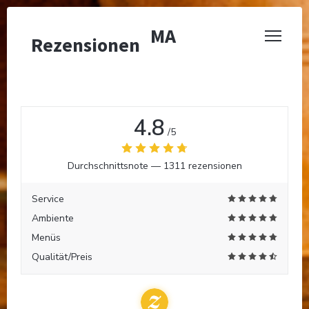
BRASSERIE VALMA
Rezensionen
4.8
/5
Durchschnittsnote —
1311 rezensionen
Service
Ambiente
Menüs
Qualität/Preis