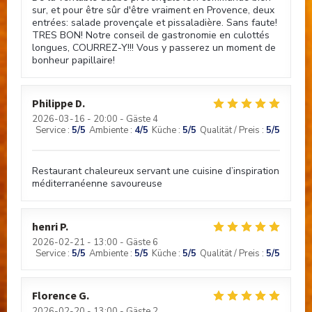
sur, et pour être sûr d'être vraiment en Provence, deux
entrées: salade provençale et pissaladière. Sans faute!
TRES BON! Notre conseil de gastronomie en culottés
longues, COURREZ-Y!!! Vous y passerez un moment de
bonheur papillaire!
Philippe
D
2026-03-16
- 20:00 - Gäste 4
Service
:
5
/5
Ambiente
:
4
/5
Küche
:
5
/5
Qualität / Preis
:
5
/5
Restaurant chaleureux servant une cuisine d’inspiration
méditerranéenne savoureuse
henri
P
Brasserie Valma
2026-02-21
- 13:00 - Gäste 6
Service
:
5
/5
Ambiente
:
5
/5
Küche
:
5
/5
Qualität / Preis
:
5
/5
Florence
G
2026-02-20
- 13:00 - Gäste 2