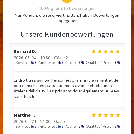
100% geprüfte Bewertungen
Nur Kunden, die reserviert hatten, haben Bewertungen
abgegeben
Unsere Kundenbewertungen
Bernard
D
2026-03-24
- 19:30 - Gäste 2
Service
:
5
/5
Ambiente
:
4
/5
Küche
:
5
/5
Qualität / Preis
:
5
/5
Endroit tres sympa. Personnel charmant, avenant et de
bon conseil. Les plats que nous avons sélectionnés
étaient délicieux. Les prix sont doux également. Allez-y
sans hésiter.
Martine
T
2026-03-21
- 21:00 - Gäste 3
Service
:
5
/5
Ambiente
:
5
/5
Küche
:
5
/5
Qualität / Preis
:
5
/5