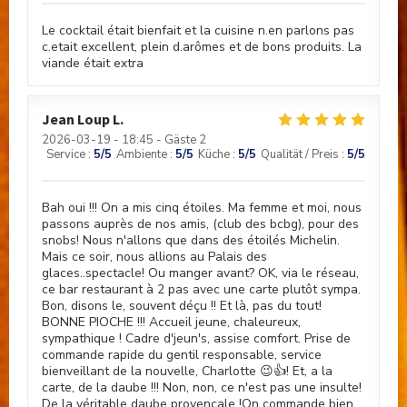
Le cocktail était bienfait et la cuisine n.en parlons pas
c.etait excellent, plein d.arômes et de bons produits. La
viande était extra
Jean Loup
L
2026-03-19
- 18:45 - Gäste 2
Service
:
5
/5
Ambiente
:
5
/5
Küche
:
5
/5
Qualität / Preis
:
5
/5
Bah oui !!! On a mis cinq étoiles. Ma femme et moi, nous
passons auprès de nos amis, (club des bcbg), pour des
snobs! Nous n'allons que dans des étoilés Michelin.
Mais ce soir, nous allions au Palais des
glaces..spectacle! Ou manger avant? OK, via le réseau,
ce bar restaurant à 2 pas avec une carte plutôt sympa.
Bon, disons le, souvent déçu !! Et là, pas du tout!
BONNE PIOCHE !!! Accueil jeune, chaleureux,
sympathique ! Cadre d'jeun's, assise comfort. Prise de
commande rapide du gentil responsable, service
bienveillant de la nouvelle, Charlotte 😉👍! Et, a la
carte, de la daube !!! Non, non, ce n'est pas une insulte!
De la véritable daube provençale !On commande bien