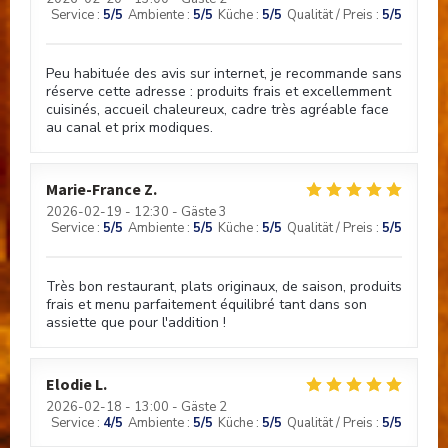
Service
:
5
/5
Ambiente
:
5
/5
Küche
:
5
/5
Qualität / Preis
:
5
/5
Peu habituée des avis sur internet, je recommande sans
réserve cette adresse : produits frais et excellemment
cuisinés, accueil chaleureux, cadre très agréable face
au canal et prix modiques.
Marie-France
Z
2026-02-19
- 12:30 - Gäste 3
Service
:
5
/5
Ambiente
:
5
/5
Küche
:
5
/5
Qualität / Preis
:
5
/5
Très bon restaurant, plats originaux, de saison, produits
frais et menu parfaitement équilibré tant dans son
assiette que pour l'addition !
Elodie
L
2026-02-18
- 13:00 - Gäste 2
Service
:
4
/5
Ambiente
:
5
/5
Küche
:
5
/5
Qualität / Preis
:
5
/5