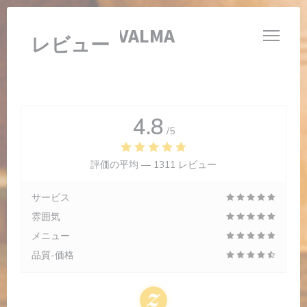
クッキー利用の管理について
BRASSERIE VALMA
レビュー
4.8
/5
評価の平均 —
1311 レビュー
サービス
雰囲気
メニュー
品質-価格