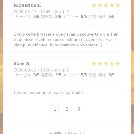
FLORENCE
S
2026-02-17
- 12:45 - ゲスト 2
サービス
:
5
/5
雰囲気
:
3
/5
メニュー
:
5
/5
品質-価格
:
5
/5
Bravo cette brasserie que j'avais découverte il y a 1 an
et demi se révèle encore meilleure et avec un service
bien plus efficace. Je recommande vivement :-)
Alain
W
2026-02-14
- 18:30 - ゲスト 2
サービス
:
5
/5
雰囲気
:
5
/5
メニュー
:
5
/5
品質-価格
:
5
/5
Cuisine,personnel et cadre agréable.
1
2
3