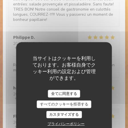
entrées: salade provençale et pissaladière. Sans faute!
TRES BON! Notre conseil de gastronomie en culottés
longues, COURREZ-Y!!! Vous y passerez un moment de
bonheur papillaire!
Philippe
D
2026-03-16
- 20:00 - ゲスト 4
サービス
:
5
/5
雰囲気
:
4
/5
メニュー
:
5
/5
品質-価格
:
5
/5
当サイトはクッキーを利用し
ております。お客様自身でク
Restaurant chaleureux servant une cuisine d’inspiration
méditerranéenne savoureuse
ッキー利用の設定および管理
ができます。
henri
P
Brasserie Valma
全てに同意する
2026-02-21
- 13:00 - ゲスト 6
サービス
:
5
/5
雰囲気
:
5
/5
メニュー
:
5
/5
品質-価格
:
5
/5
すべてのクッキーを拒否する
カスタマイズする
Florence
G
2026-02-20
- 13:00 - ゲスト 2
プライバシーポリシー
サービス
:
5
/5
雰囲気
:
5
/5
メニュー
:
5
/5
品質-価格
:
5
/5