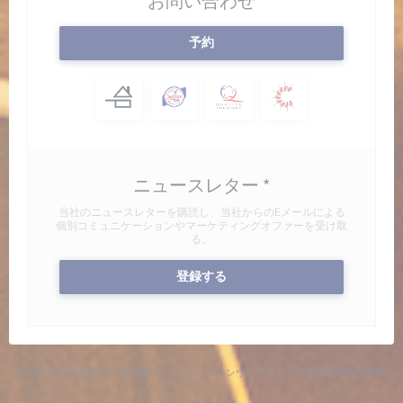
お問い合わせ
予約
ニュースレター
*
当社のニュースレターを購読し、当社からのEメールによる
個別コミュニケーションやマーケティングオファーを受け取
る。
登録する
((
© 2026 BRASSERIE VALMA — このレストランウェブサイトの作成者
ZENCHEF
((新しいウィンドウで開きます))