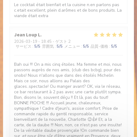
Le cocktail était bienfait et la cuisine n.en parlons pas
c.etait excellent, plein d.arômes et de bons produits. La
viande était extra
Jean Loup
L
2026-03-19
- 18:45 - ゲスト 2
サービス
:
5
/5
雰囲気
:
5
/5
メニュー
:
5
/5
品質-価格
:
5
/5
Bah oui !!! On a mis cinq étoiles. Ma femme et moi, nous
passons auprès de nos amis, (club des bcbg), pour des
snobs! Nous n'allons que dans des étoilés Michelin.
Mais ce soir, nous allions au Palais des
glaces..spectacle! Ou manger avant? OK, via le réseau,
ce bar restaurant à 2 pas avec une carte plutôt sympa.
Bon, disons le, souvent déçu !! Et là, pas du tout!
BONNE PIOCHE !!! Accueil jeune, chaleureux,
sympathique ! Cadre d'jeun's, assise comfort. Prise de
commande rapide du gentil responsable, service
bienveillant de la nouvelle, Charlotte 😉👍! Et, a la
carte, de la daube !!! Non, non, ce n'est pas une insulte!
De la véritable daube provençale !On commande bien
sur, et pour être sûr d'être vraiment en Provence, deux