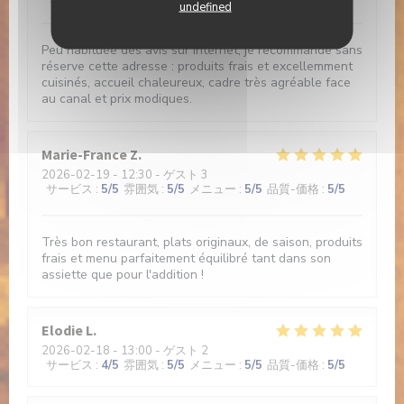
undefined
Peu habituée des avis sur internet, je recommande sans
réserve cette adresse : produits frais et excellemment
cuisinés, accueil chaleureux, cadre très agréable face
au canal et prix modiques.
Marie-France
Z
2026-02-19
- 12:30 - ゲスト 3
サービス
:
5
/5
雰囲気
:
5
/5
メニュー
:
5
/5
品質-価格
:
5
/5
Très bon restaurant, plats originaux, de saison, produits
frais et menu parfaitement équilibré tant dans son
assiette que pour l'addition !
Elodie
L
2026-02-18
- 13:00 - ゲスト 2
サービス
:
4
/5
雰囲気
:
5
/5
メニュー
:
5
/5
品質-価格
:
5
/5