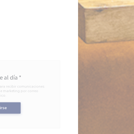
 al día
*
ara recibir comunicaciones
e marketing por correo
ico.
irse