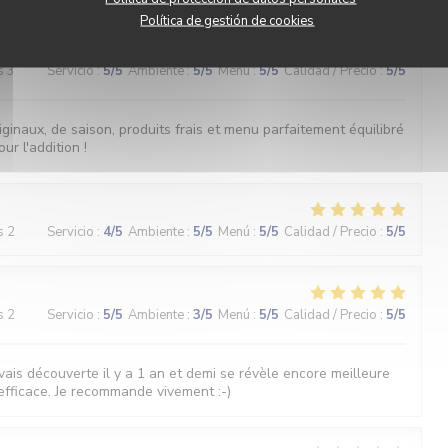
Política de gestión de cookies
s 3
Servicio
:
5
/5
Ambiente
:
5
/5
Menú
:
5
/5
Calidad / Precio
:
5
/5
iginaux, de saison, produits frais et menu parfaitement équilibré
ur l'addition !
s 2
Servicio
:
4
/5
Ambiente
:
5
/5
Menú
:
5
/5
Calidad / Precio
:
5
/5
s 2
Servicio
:
5
/5
Ambiente
:
3
/5
Menú
:
5
/5
Calidad / Precio
:
5
/5
vais découverte il y a 1 an et demi se révèle encore meilleure
 efficace. Je recommande vivement :-)