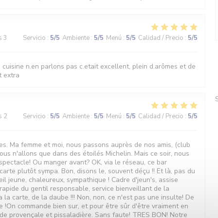
s 3
Servicio
:
5
/5
Ambiente
:
5
/5
Menú
:
5
/5
Calidad / Precio
:
5
/5
la cuisine n.en parlons pas c.etait excellent, plein d.arômes et de
t extra
s 2
Servicio
:
5
/5
Ambiente
:
5
/5
Menú
:
5
/5
Calidad / Precio
:
5
/5
oiles. Ma femme et moi, nous passons auprès de nos amis, (club
us n'allons que dans des étoilés Michelin. Mais ce soir, nous
.spectacle! Ou manger avant? OK, via le réseau, ce bar
arte plutôt sympa. Bon, disons le, souvent déçu !! Et là, pas du
il jeune, chaleureux, sympathique ! Cadre d'jeun's, assise
apide du gentil responsable, service bienveillant de la
a la carte, de la daube !!! Non, non, ce n'est pas une insulte! De
e !On commande bien sur, et pour être sûr d'être vraiment en
ade provençale et pissaladière. Sans faute! TRES BON! Notre