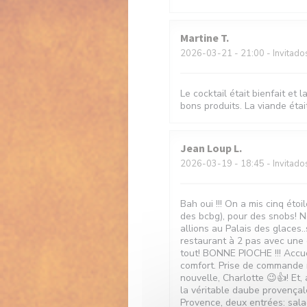
Martine
T
2026-03-21
- 21:00 - Invitado
Le cocktail était bienfait et 
bons produits. La viande étai
Jean Loup
L
2026-03-19
- 18:45 - Invitado
Bah oui !!! On a mis cinq ét
des bcbg), pour des snobs! No
allions au Palais des glaces.
restaurant à 2 pas avec une c
tout! BONNE PIOCHE !!! Accue
comfort. Prise de commande r
nouvelle, Charlotte 😉👍! Et, 
la véritable daube provençal
Provence, deux entrées: sal