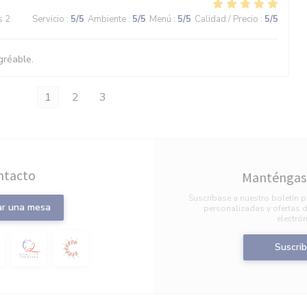
s 2
Servicio
:
5
/5
Ambiente
:
5
/5
Menú
:
5
/5
Calidad / Precio
:
5
/5
gréable.
1
2
3
ntacto
Manténgase
Suscríbase a nuestro boletín p
ar una mesa
personalizadas y ofertas d
electrón
Suscrib