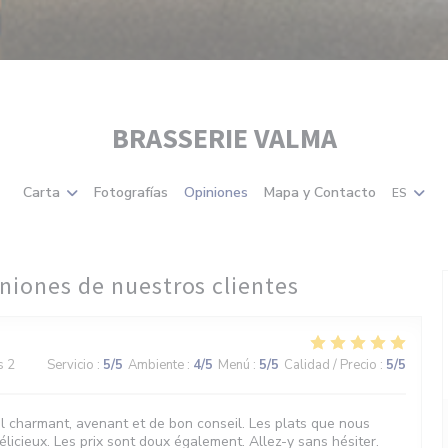
BRASSERIE VALMA
Carta
Fotografías
Opiniones
Mapa y Contacto
ES
niones de nuestros clientes
s 2
Servicio
:
5
/5
Ambiente
:
4
/5
Menú
:
5
/5
Calidad / Precio
:
5
/5
l charmant, avenant et de bon conseil. Les plats que nous
licieux. Les prix sont doux également. Allez-y sans hésiter.