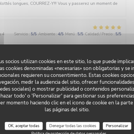
ulottés longues, COURREZ-Y!!! Vous y passerez un moment de
s 4
Servicio
:
5
/5
Ambiente
:
4
/5
Menú
:
5
/5
Calidad / Precio
:
5
/5
nt une cuisine d’inspiration méditerranéenne savoureuse
s socios utilizan cookies en este sitio, lo que puede implica
as cookies denominadas «necesarias» son obligatorias y se i
cionales requieren su consentimiento. Estas cookies opcio
s 6
Servicio
:
5
/5
Ambiente
:
5
/5
Menú
:
5
/5
Calidad / Precio
:
5
/5
vegación, medir la audiencia del sitio, ofrecer funcionalidade
redes sociales) o mostrar publicidad o contenidos personaliz
chazar todo' o 'Personalizar' para gestionar sus preferencia
Brasserie Valma
s 2
Servicio
:
5
/5
Ambiente
:
5
/5
Menú
:
5
/5
Calidad / Precio
:
5
/5
er momento haciendo clic en el icono de cookie en la parte i
las páginas del sitio.
ternet, je recommande sans réserve cette adresse : produits
s, accueil chaleureux, cadre très agréable face au canal et prix
OK, aceptar todas
Denegar todas las cookies
Personalizar
Política de protección de datos personales