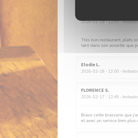
Marie-France
Z
2026-02-19
- 12:30 - Invitado
Très bon restaurant, plats or
tant dans son assiette que po
Elodie
L
2026-02-18
- 13:00 - Invitado
FLORENCE
S
2026-02-17
- 12:45 - Invitado
Bravo cette brasserie que j'a
et avec un service bien plus