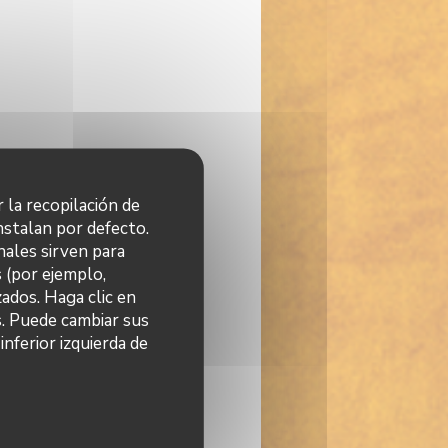
r la recopilación de
nstalan por defecto.
nales sirven para
s (por ejemplo,
ados. Haga clic en
s. Puede cambiar sus
nferior izquierda de