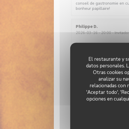
conseil de gastronomie en c
bonheur papillaire!
Philippe
D
2026-03-16
- 20:00 - Invitado
Restaurant chaleureux serva
El restaurante y su
datos personales. L
henri
P
Otras cookies op
2026-02-21
- 13:00 - Invitado
analizar su na
relacionadas con 
Florence
G
'Aceptar todo', 'Re
2026-02-20
- 13:00 - Invitado
opciones en cualqui
Peu habituée des avis sur in
frais et excellemment cuisiné
modiques.