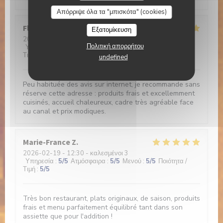
Απόρριψε όλα τα "μπισκότα" (cookies)
Florence
G
Εξατομίκευση
2026-02-20
- 13:00 - καλεσμένοι 2
Πολιτική απορρήτου
Υπηρεσία
:
5
/5
Ατμόσφαιρα
:
5
/5
Μενού
:
5
/5
Ποιότητα /
Τιμή
:
5
/5
undefined
Peu habituée des avis sur internet, je recommande sans
réserve cette adresse : produits frais et excellemment
cuisinés, accueil chaleureux, cadre très agréable face
au canal et prix modiques.
Marie-France
Z
2026-02-19
- 12:30 - καλεσμένοι 3
Υπηρεσία
:
5
/5
Ατμόσφαιρα
:
5
/5
Μενού
:
5
/5
Ποιότητα /
Τιμή
:
5
/5
Très bon restaurant, plats originaux, de saison, produits
frais et menu parfaitement équilibré tant dans son
assiette que pour l'addition !