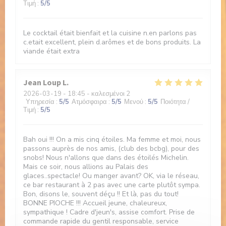
Τιμή
:
5
/5
Le cocktail était bienfait et la cuisine n.en parlons pas
c.etait excellent, plein d.arômes et de bons produits. La
viande était extra
Jean Loup
L
2026-03-19
- 18:45 - καλεσμένοι 2
Υπηρεσία
:
5
/5
Ατμόσφαιρα
:
5
/5
Μενού
:
5
/5
Ποιότητα /
Τιμή
:
5
/5
Bah oui !!! On a mis cinq étoiles. Ma femme et moi, nous
passons auprès de nos amis, (club des bcbg), pour des
snobs! Nous n'allons que dans des étoilés Michelin.
Mais ce soir, nous allions au Palais des
glaces..spectacle! Ou manger avant? OK, via le réseau,
ce bar restaurant à 2 pas avec une carte plutôt sympa.
Bon, disons le, souvent déçu !! Et là, pas du tout!
BONNE PIOCHE !!! Accueil jeune, chaleureux,
sympathique ! Cadre d'jeun's, assise comfort. Prise de
commande rapide du gentil responsable, service