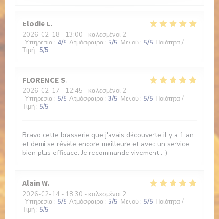
Elodie
L
2026-02-18
- 13:00 - καλεσμένοι 2
Υπηρεσία
:
4
/5
Ατμόσφαιρα
:
5
/5
Μενού
:
5
/5
Ποιότητα /
Τιμή
:
5
/5
FLORENCE
S
2026-02-17
- 12:45 - καλεσμένοι 2
Υπηρεσία
:
5
/5
Ατμόσφαιρα
:
3
/5
Μενού
:
5
/5
Ποιότητα /
Τιμή
:
5
/5
Bravo cette brasserie que j'avais découverte il y a 1 an
et demi se révèle encore meilleure et avec un service
bien plus efficace. Je recommande vivement :-)
Alain
W
2026-02-14
- 18:30 - καλεσμένοι 2
Υπηρεσία
:
5
/5
Ατμόσφαιρα
:
5
/5
Μενού
:
5
/5
Ποιότητα /
Τιμή
:
5
/5