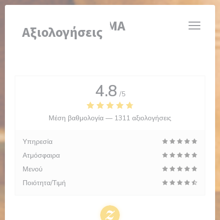
Πίνακας διαχείρισης "Μπισκότων" (Cookies)
BRASSERIE VALMA
Αξιολογήσεις
4.8
/5
Μέση βαθμολογία —
1311 αξιολογήσεις
Υπηρεσία
Ατμόσφαιρα
Μενού
Ποιότητα/Τιμή