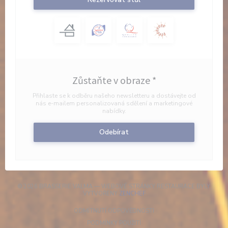
Zůstaňte v obraze
*
Přihlaste se k odběru našeho newsletteru a dostávejte od
nás e-mailem personalizovaná sdělení a marketingové
nabídky.
Odebírat
© 2026 BRASSERIE VALMA — WEBOVÉ STRÁNKY RESTAURACE BYLY
((OTEVŘE SE V NOVÉM OKNĚ))
VYTVOŘENY
ZENCHEF
((OTEVŘE SE V NOVÉM OKN
ODMÍTNUTÍ ODPOVĚDNOSTI
((OTEVŘE SE V NOVÉM OKNĚ))
PODMÍNKY POUŽITÍ