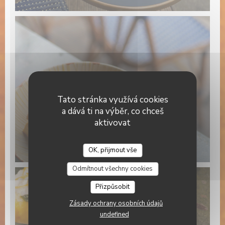
Tato stránka využívá cookies
a dává ti na výběr, co chceš
aktivovat
OK, přijmout vše
Brasserie Valma
Odmítnout všechny cookies
Přizpůsobit
Zásady ochrany osobních údajů
undefined