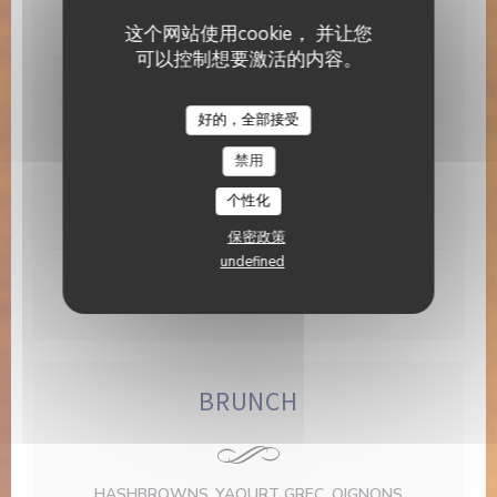
10,00 EUR
这个网站使用cookie， 并让您
可以控制想要激活的内容。
CITRON GIVRÉ, MOUSSE FROMAGE BLANC
Brasserie Valma
8,00 EUR
好的，全部接受
禁用
MILLE-FEUILLES , CRÉMEUX CHOCOLAT, PRALINÉ
PISTACHE
个性化
8,00 EUR
保密政策
undefined
GANACHE CHOCOLAT, RIZ SOUFFLE
9,00 EUR
BRUNCH
HASHBROWNS ,YAOURT GREC, OIGNONS