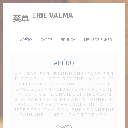
Cookie管理面板
BRASSERIE VALMA
菜单
APÉRO
CARTE
BRUNCH
MENU DÉJEUNER
APÉRO
V A L M A C ’ E S T L E S U D D A N S L ’ A S S I E T T
E , C ’ E S T L ’ H I S T O I R E D E D E U X A M I S , C ’
E S T L E S S O U V E N I R S D E T O U S C E S É T É
S P A S S É S E N T R E L A C R O I X - V A L M E R E
T N I C E , C ’ E S T L ’ E N V I E D E F A I R E P L A I S I
R , D E P A R T A G E R , D E R A M E N E R U N P E T I
T B O U T D E C E B O N H E U R À P A R I S . I C I T O
U T E S T F A I T M A I S O N , E N P A S S A N T D U
P A I N A U R H U M P O U R N O T R E B A B A !