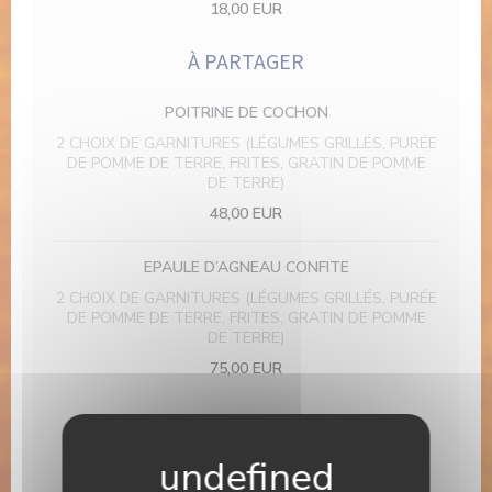
18,00 EUR
À PARTAGER
POITRINE DE COCHON
2 CHOIX DE GARNITURES (LÉGUMES GRILLÉS, PURÉE
DE POMME DE TERRE, FRITES, GRATIN DE POMME
DE TERRE)
48,00 EUR
EPAULE D’AGNEAU CONFITE
2 CHOIX DE GARNITURES (LÉGUMES GRILLÉS, PURÉE
DE POMME DE TERRE, FRITES, GRATIN DE POMME
DE TERRE)
75,00 EUR
DESSERTS
BABA, RHUM ARRANGÉ MAISON VANILLE, CRÈME
MONTÉE