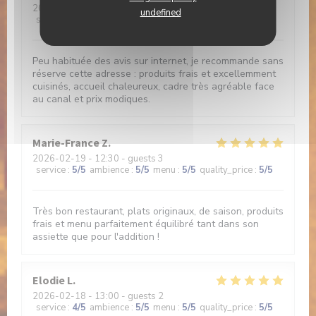
2026-02-20
- 13:00 - guests 2
undefined
service
:
5
/5
ambience
:
5
/5
menu
:
5
/5
quality_price
:
5
/5
Peu habituée des avis sur internet, je recommande sans
réserve cette adresse : produits frais et excellemment
cuisinés, accueil chaleureux, cadre très agréable face
au canal et prix modiques.
Marie-France
Z
2026-02-19
- 12:30 - guests 3
service
:
5
/5
ambience
:
5
/5
menu
:
5
/5
quality_price
:
5
/5
Très bon restaurant, plats originaux, de saison, produits
frais et menu parfaitement équilibré tant dans son
assiette que pour l'addition !
Elodie
L
2026-02-18
- 13:00 - guests 2
service
:
4
/5
ambience
:
5
/5
menu
:
5
/5
quality_price
:
5
/5