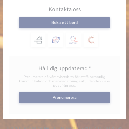
Kontakta oss
Boka ett bord
Håll dig uppdaterad
*
Prenumerera på vårt nyhetsbrev för att få personlig
kommunikation och marknadsföringserbjudanden via e-
post från oss.
Prenumerera
© 2026 BRASSERIE VALMA — RESTAURANGENS WEBBPLATS SKAPAD AV