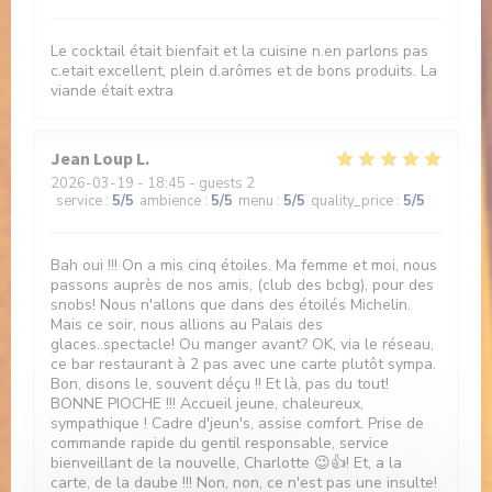
Le cocktail était bienfait et la cuisine n.en parlons pas
c.etait excellent, plein d.arômes et de bons produits. La
viande était extra
Jean Loup
L
2026-03-19
- 18:45 - guests 2
service
:
5
/5
ambience
:
5
/5
menu
:
5
/5
quality_price
:
5
/5
Bah oui !!! On a mis cinq étoiles. Ma femme et moi, nous
passons auprès de nos amis, (club des bcbg), pour des
snobs! Nous n'allons que dans des étoilés Michelin.
Mais ce soir, nous allions au Palais des
glaces..spectacle! Ou manger avant? OK, via le réseau,
ce bar restaurant à 2 pas avec une carte plutôt sympa.
Bon, disons le, souvent déçu !! Et là, pas du tout!
BONNE PIOCHE !!! Accueil jeune, chaleureux,
sympathique ! Cadre d'jeun's, assise comfort. Prise de
commande rapide du gentil responsable, service
bienveillant de la nouvelle, Charlotte 😉👍! Et, a la
carte, de la daube !!! Non, non, ce n'est pas une insulte!