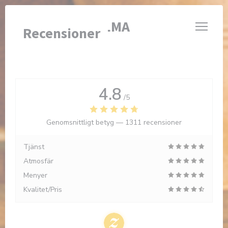
Cookie- hanteringspanel
BRASSERIE VALMA
Recensioner
4.8
/5
Genomsnittligt betyg —
1311 recensioner
Tjänst
Atmosfär
Menyer
Kvalitet/Pris