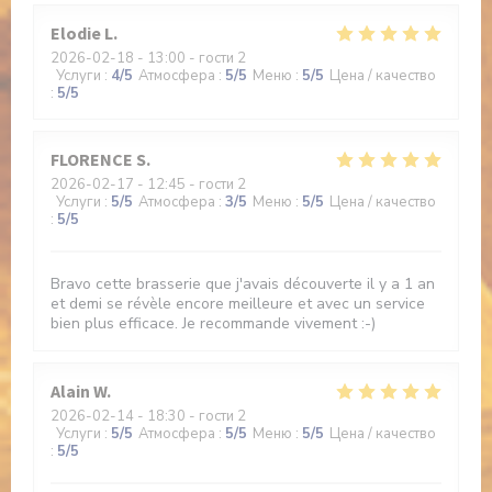
Elodie
L
2026-02-18
- 13:00 - гости 2
Услуги
:
4
/5
Атмосфера
:
5
/5
Меню
:
5
/5
Цена / качество
:
5
/5
FLORENCE
S
2026-02-17
- 12:45 - гости 2
Услуги
:
5
/5
Атмосфера
:
3
/5
Меню
:
5
/5
Цена / качество
:
5
/5
Bravo cette brasserie que j'avais découverte il y a 1 an
et demi se révèle encore meilleure et avec un service
bien plus efficace. Je recommande vivement :-)
Alain
W
2026-02-14
- 18:30 - гости 2
Услуги
:
5
/5
Атмосфера
:
5
/5
Меню
:
5
/5
Цена / качество
:
5
/5