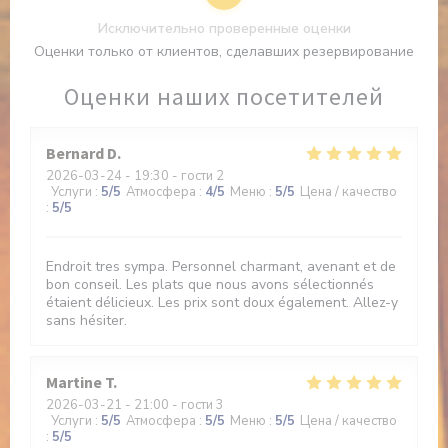
Исключительно проверенные оценки
Оценки только от клиентов, сделавших резервирование
Оценки наших посетителей
Bernard
D
2026-03-24
- 19:30 - гости 2
Услуги
:
5
/5
Атмосфера
:
4
/5
Меню
:
5
/5
Цена / качество
:
5
/5
Endroit tres sympa. Personnel charmant, avenant et de
bon conseil. Les plats que nous avons sélectionnés
étaient délicieux. Les prix sont doux également. Allez-y
sans hésiter.
Martine
T
2026-03-21
- 21:00 - гости 3
Услуги
:
5
/5
Атмосфера
:
5
/5
Меню
:
5
/5
Цена / качество
:
5
/5