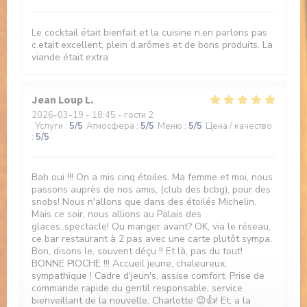
Le cocktail était bienfait et la cuisine n.en parlons pas
c.etait excellent, plein d.arômes et de bons produits. La
viande était extra
Jean Loup
L
2026-03-19
- 18:45 - гости 2
Услуги
:
5
/5
Атмосфера
:
5
/5
Меню
:
5
/5
Цена / качество
:
5
/5
Bah oui !!! On a mis cinq étoiles. Ma femme et moi, nous
passons auprès de nos amis, (club des bcbg), pour des
snobs! Nous n'allons que dans des étoilés Michelin.
Mais ce soir, nous allions au Palais des
glaces..spectacle! Ou manger avant? OK, via le réseau,
ce bar restaurant à 2 pas avec une carte plutôt sympa.
Bon, disons le, souvent déçu !! Et là, pas du tout!
BONNE PIOCHE !!! Accueil jeune, chaleureux,
sympathique ! Cadre d'jeun's, assise comfort. Prise de
commande rapide du gentil responsable, service
bienveillant de la nouvelle, Charlotte 😉👍! Et, a la