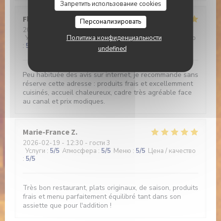
Запретить использование cookies
Florence
G
Персонализировать
2026-02-20
- 13:00 - гости 2
Политика конфиденциальности
Услуги
:
5
/5
Атмосфера
:
5
/5
Меню
:
5
/5
Цена / качество
:
5
/5
undefined
Peu habituée des avis sur internet, je recommande sans
réserve cette adresse : produits frais et excellemment
cuisinés, accueil chaleureux, cadre très agréable face
au canal et prix modiques.
Marie-France
Z
2026-02-19
- 12:30 - гости 3
Услуги
:
5
/5
Атмосфера
:
5
/5
Меню
:
5
/5
Цена / качество
:
5
/5
Très bon restaurant, plats originaux, de saison, produits
frais et menu parfaitement équilibré tant dans son
assiette que pour l'addition !