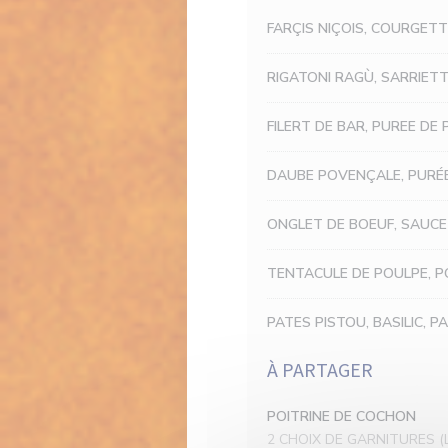
FARÇIS NIÇOIS, COURGET
RIGATONI RAGÙ, SARRIET
FILERT DE BAR, PUREE DE
DAUBE POVENÇALE, PURÉ
ONGLET DE BOEUF, SAUCE
TENTACULE DE POULPE, P
PATES PISTOU, BASILIC, 
À PARTAGER
POITRINE DE COCHON
2 CHOIX DE GARNITURES (