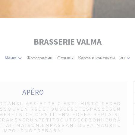
BRASSERIE VALMA
Меню
Фотографии
Отзывы
Карта и контакты
RU
APÉRO
 D A N S L ’ A S S I E T T E , C ’ E S T L ’ H I S T O I R E D E D
E S S O U V E N I R S D E T O U S C E S É T É S P A S S É S E N
 E R E T N I C E , C ’ E S T L ’ E N V I E D E F A I R E P L A I S I
 E R A M E N E R U N P E T I T B O U T D E C E B O N H E U R À
S T F A I T M A I S O N , E N P A S S A N T D U P A I N A U R H U
M P O U R N O T R E B A B A !