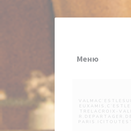
Панель управления cookies
Меню
V A L M A C ’ E S T L E S U D
E U X A M I S , C ’ E S T L 
T R E L A C R O I X - V A L M
R , D E P A R T A G E R , D
P A R I S . I C I T O U T E 