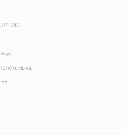
OURT GREC
Végé)
E RÔTI, VIERGE
ITE