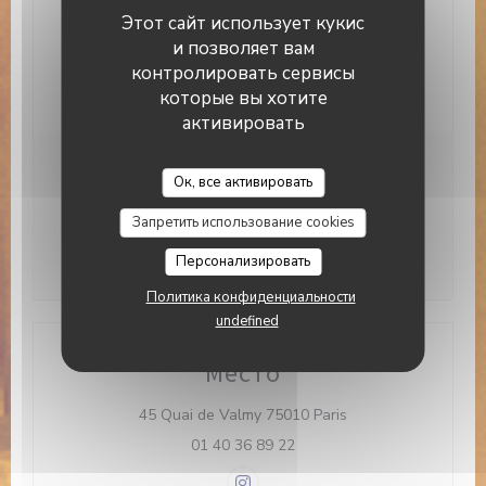
Этот сайт использует кукис
Способы оплаты
и позволяет вам
Apple Pay, American Express, Eurocard /
Mastercard, Денежные средства, виза,
контролировать сервисы
Дебетовая карточка
которые вы хотите
активировать
Brasserie Valma
Часы работы
Ок, все активировать
Запретить использование cookies
П�
-
В�
12:00 - 23:00
Персонализировать
Политика конфиденциальности
undefined
Место
((открывается в но
45 Quai de Valmy 75010 Paris
01 40 36 89 22