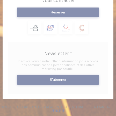
Nous contacter
Réserver
Newsletter
*
Inscrivez-vous à notre lettre d'information pour recevoir
des communications personnalisées et des offres
marketing par courriel.
S'abonner
© 2026 BRASSERIE VALMA — CRÉATION DE SITE INTERNET RESTAURANT AVEC
((OUVRE UNE NOUVELLE FENÊTRE))
ZENCHEF