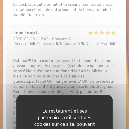
Le cocktail était bienfait et la cuisine n.en parlons pas
c.etait excellent, plein d.arômes et de bons produits. La
viande était extra
Jean Loup
L
2026-03-19
- 18:45 - Couverts 2
Service
:
5
/5
Ambiance
:
5
/5
Cuisine
:
5
/5
Qualité / Prix
:
5
/5
Bah oui !!! On a mis cinq étoiles. Ma femme et moi, nous
passons auprès de nos amis, (club des bcbg), pour des
snobs! Nous n'allons que dans des étoilés Michelin.
Mais ce soir, nous allions au Palais des
glaces..spectacle! Ou manger avant? OK, via le réseau,
ce bar restaurant à 2 pas avec une carte plutôt sympa.
Bon, disons le, souvent déçu !! Et là, pas du tout!
BONNE PIOCHE !!! Accueil jeune, chaleureux,
sympathique ! Cadre d'jeun's, assise comfort. Prise de
commande rapide du gentil responsable, service
Le restaurant et ses
bienveillant de la nouvelle, Charlotte 😉👍! Et, a la
partenaires utilisent des
carte, de la daube !!! Non, non, ce n'est pas une insulte!
De la véritable daube provençale !On commande bien
cookies sur ce site, pouvant
sur, et pour être sûr d'être vraiment en Provence, deux