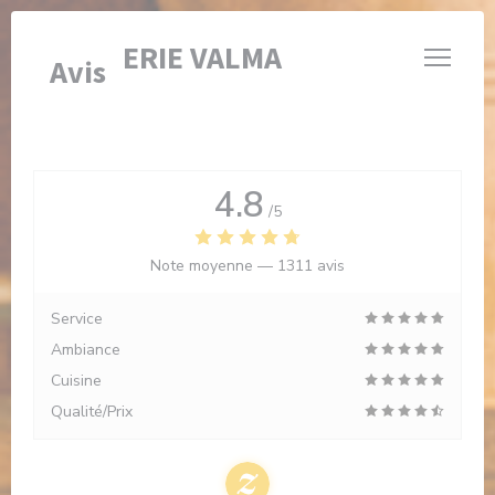
Personnalisation de vos choix en matière de cookies
BRASSERIE VALMA
Avis
4.8
/5
Note moyenne —
1311 avis
Service
Ambiance
Cuisine
Qualité/Prix