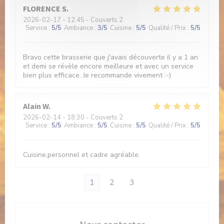
FLORENCE
S
2026-02-17
- 12:45 - Couverts 2
Service
:
5
/5
Ambiance
:
3
/5
Cuisine
:
5
/5
Qualité / Prix
:
5
/5
Bravo cette brasserie que j'avais découverte il y a 1 an
et demi se révèle encore meilleure et avec un service
bien plus efficace. Je recommande vivement :-)
Alain
W
2026-02-14
- 18:30 - Couverts 2
Service
:
5
/5
Ambiance
:
5
/5
Cuisine
:
5
/5
Qualité / Prix
:
5
/5
Cuisine,personnel et cadre agréable.
1
2
3