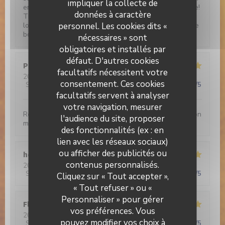
impliquer la collecte de
entrées: salade provençale et pissaladière. Sans faute!
données à caractère
TRES BON! Notre conseil de gastronomie en culottés
personnel. Les cookies dits «
longues, COURREZ-Y!!! Vous y passerez un moment de
bonheur papillaire!
nécessaires » sont
obligatoires et installés par
défaut. D'autres cookies
Philippe
D
facultatifs nécessitent votre
2026-03-16
- 20:00 - Couverts 4
consentement. Ces cookies
Service
:
5
/5
Ambiance
:
4
/5
Cuisine
:
5
/5
Qualité / Prix
:
5
/5
facultatifs servent à analyser
votre navigation, mesurer
Restaurant chaleureux servant une cuisine d’inspiration
l'audience du site, proposer
méditerranéenne savoureuse
des fonctionnalités (ex : en
lien avec les réseaux sociaux)
ou afficher des publicités ou
henri
P
contenus personnalisés.
Brasserie Valma
2026-02-21
- 13:00 - Couverts 6
Service
:
5
/5
Ambiance
:
5
/5
Cuisine
:
5
/5
Qualité / Prix
:
5
/5
Cliquez sur « Tout accepter »,
« Tout refuser » ou «
Personnaliser » pour gérer
Florence
G
vos préférences. Vous
2026-02-20
- 13:00 - Couverts 2
pouvez modifier vos choix à
Service
:
5
/5
Ambiance
:
5
/5
Cuisine
:
5
/5
Qualité / Prix
:
5
/5