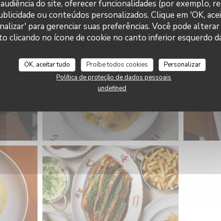
audiência do site, oferecer funcionalidades (por exemplo, r
 publicidade ou conteúdos personalizados. Clique em 'OK, acei
Brasserie Valma
nalizar' para gerenciar suas preferências. Você pode alterar
clicando no ícone de cookie no canto inferior esquerdo da
OK, aceitar tudo
Proíbe todos cookies
Personalizar
Política de proteção de dados pessoais
undefined