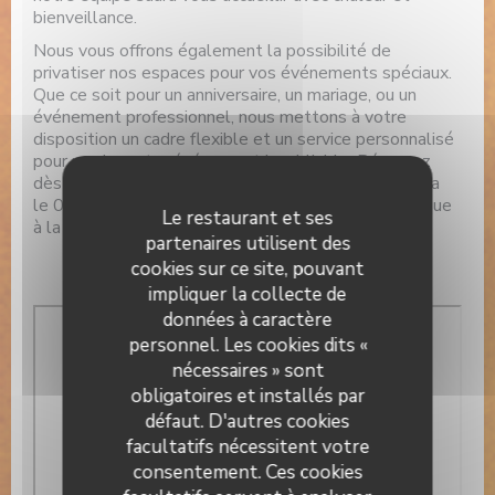
bienveillance.
Nous vous offrons également la possibilité de
privatiser nos espaces pour vos événements spéciaux.
Que ce soit pour un anniversaire, un mariage, ou un
événement professionnel, nous mettons à votre
disposition un cadre flexible et un service personnalisé
pour rendre votre événement inoubliable. Réservez
dès maintenant grâce au formulaire ci-dessous ou via
le 0974640970 et venez vivre une expérience unique
Le restaurant et ses
à la Brasserie Valma !
partenaires utilisent des
cookies sur ce site, pouvant
impliquer la collecte de
données à caractère
personnel. Les cookies dits «
nécessaires » sont
obligatoires et installés par
défaut. D'autres cookies
facultatifs nécessitent votre
consentement. Ces cookies