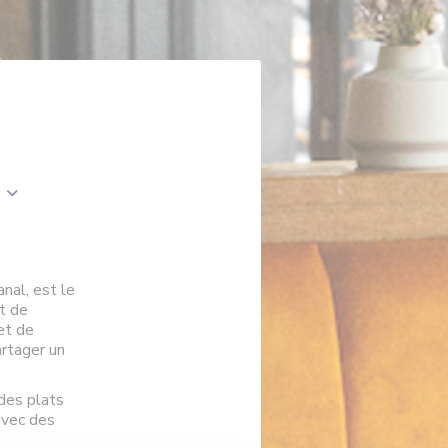
nal, est le
et de
et de
artager un
des plats
avec des