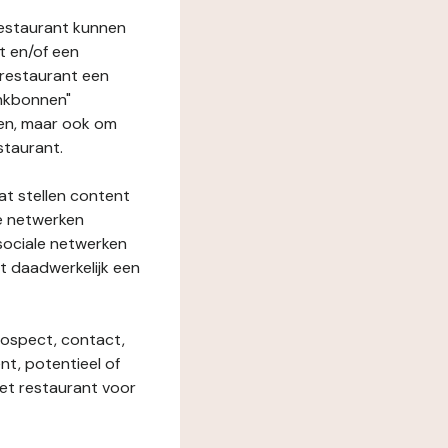
restaurant kunnen
t en/of een
t restaurant een
enkbonnen"
den, maar ook om
staurant.
at stellen content
ze netwerken
 sociale netwerken
t daadwerkelijk een
rospect, contact,
ent, potentieel of
het restaurant voor