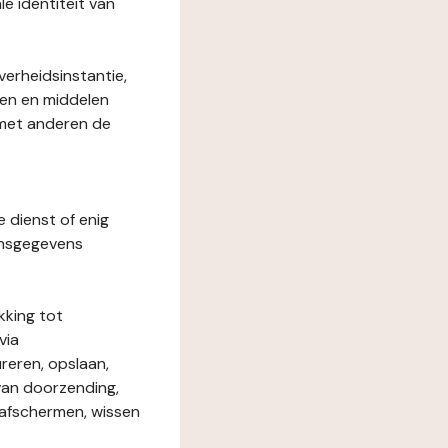
le identiteit van
verheidsinstantie,
den en middelen
 met anderen de
e dienst of enig
onsgegevens
kking tot
via
reren, opslaan,
 van doorzending,
, afschermen, wissen