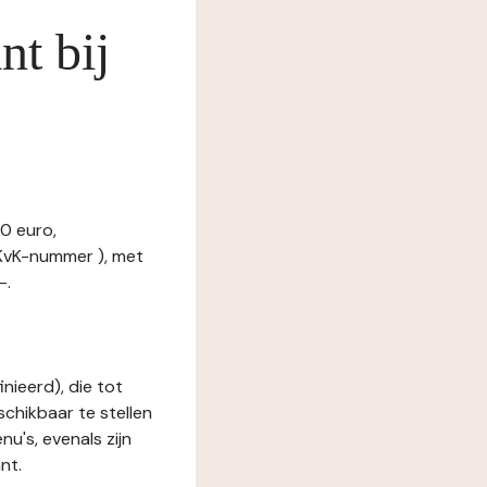
nt bij
0 euro,
KvK-nummer ), met
-.
nieerd), die tot
schikbaar te stellen
u's, evenals zijn
nt.