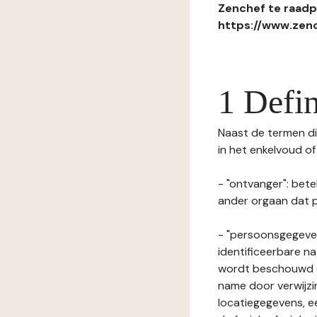
Zenchef te raadpl
https://www.zenc
1 Defin
Naast de termen die
in het enkelvoud o
- "ontvanger": bete
ander orgaan dat p
- "persoonsgegeven
identificeerbare na
wordt beschouwd ee
name door verwijzi
locatiegegevens, ee