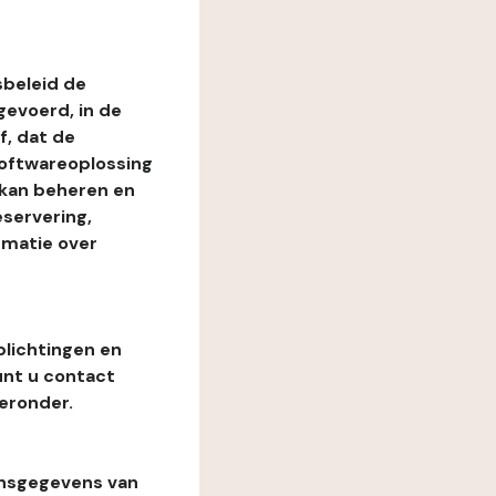
beleid de
evoerd, in de
, dat de
softwareoplossing
 kan beheren en
eservering,
rmatie over
plichtingen en
unt u contact
eronder.
onsgegevens van