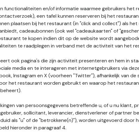
n functionaliteiten en/of informatie waarmee gebruikers het 
ontactverzoek), een tafel kunnen reserveren bij het restauran
nnen plaatsen bij het restaurant (in "click and collect") als he
 aanbiedt, cadeaubonnen (ook wel "cadeaukaarten" of "gesch
estaurant te kopen indien dit op de website wordt aangebo
liteiten te raadplegen in verband met de activiteit van het re
ert ook pagina's die zijn activiteit presenteren en hem in sta
ociale media en te interageren met internetgebruikers via de
book, Instagram en X (voorheen "Twitter"), afhankelijk van de
door het restaurant worden gebruikt en waarop het restauran
 beheert).
ingen van persoonsgegevens betreffende u, of u nu klant, p
gebruiker, sollicitant, leverancier, dienstverlener of partner b
duid als "u" of de "betrokkene(n)"), worden uitgevoerd door 
eld hieronder in paragraaf 4.