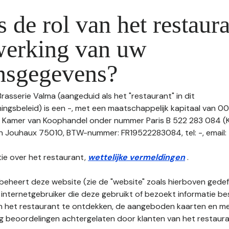
s de rol van het restaura
werking van uw
nsgegevens?
Brasserie Valma (aangeduid als het "restaurant" in dit
gsbeleid) is een -, met een maatschappelijk kapitaal van 00
de Kamer van Koophandel onder nummer Paris B 522 283 084 (
on Jouhaux 75010, BTW-nummer: FR19522283084, tel: -, email: 
ie over het restaurant,
wettelijke vermeldingen
.
beheert deze website (zie de "website" zoals hierboven gedefi
 internetgebruiker die deze gebruikt of bezoekt informatie be
an het restaurant te ontdekken, de aangeboden kaarten en men
nog beoordelingen achtergelaten door klanten van het restaura