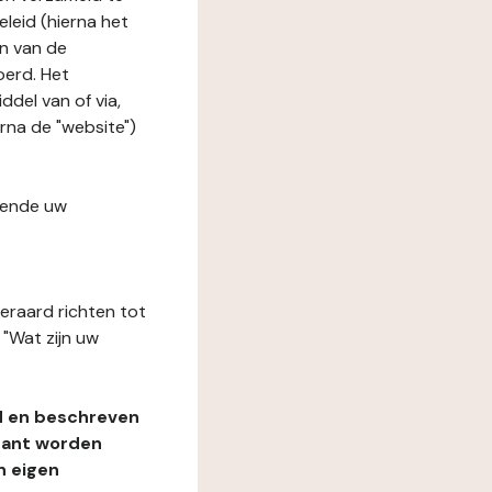
leid (hierna het
n van de
oerd. Het
del van of via,
erna de "website")
fende uw
teraard richten tot
"Wat zijn uw
d en beschreven
rant worden
n eigen