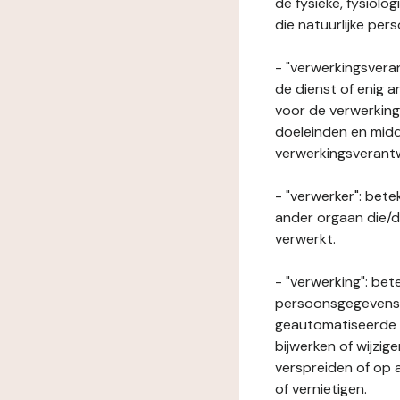
de fysieke, fysiolo
die natuurlijke per
- "verwerkingsveran
de dienst of enig 
voor de verwerking
doeleinden en midde
verwerkingsverant
- "verwerker": bete
ander orgaan die/
verwerkt.
- "verwerking": be
persoonsgegevens o
geautomatiseerde p
bijwerken of wijzig
verspreiden of op a
of vernietigen.