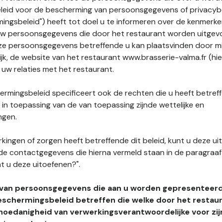
leid voor de bescherming van persoonsgegevens of privacybe
ngsbeleid") heeft tot doel u te informeren over de kenmerke
uw persoonsgegevens die door het restaurant worden uitgev
e persoonsgegevens betreffende u kan plaatsvinden door mid
ijk, de website van het restaurant www.brasserie-valma.fr (hi
 uw relaties met het restaurant.
rmingsbeleid specificeert ook de rechten die u heeft betref
n toepassing van de van toepassing zijnde wettelijke en
ngen.
kingen of zorgen heeft betreffende dit beleid, kunt u deze ui
de contactgegevens die hierna vermeld staan in de paragraaf 
t u deze uitoefenen?".
 van persoonsgegevens die aan u worden gepresenteer
eschermingsbeleid betreffen die welke door het restau
hoedanigheid van verwerkingsverantwoordelijke voor zij