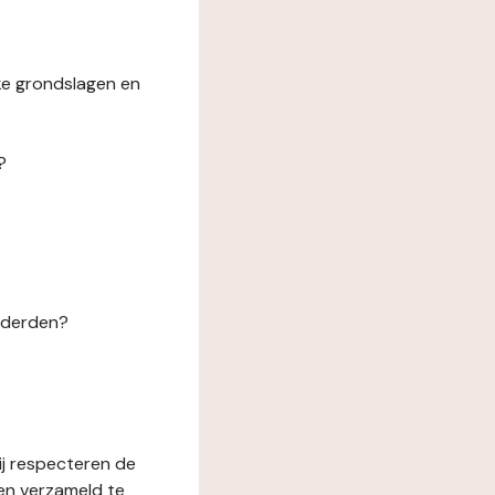
ke grondslagen en
?
n derden?
ij respecteren de
en verzameld te