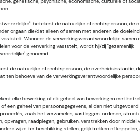
gische, genetische, psychische, economische, culturele of socia
soon.
twoordelijke": betekent de natuurlijke of rechtspersoon, de o
ander orgaan die/dat alleen of samen met anderen de doelein
 vaststelt. Wanneer de verwerkingsverantwoordelijke samen
len voor de verwerking vaststelt, wordt hij/zij "gezamenlijk
woordelijke" genoemd.
kent de natuurlijke of rechtspersoon, de overheidsinstantie, d
dat ten behoeve van de verwerkingsverantwoordelijke perso
tekent elke bewerking of elk geheel van bewerkingen met betre
f een geheel van persoonsgegevens, al dan niet uitgevoerd 
rocedés, zoals het verzamelen, vastleggen, ordenen, structu
en, opvragen, raadplegen, gebruiken, verstrekken door middel
ndere wijze ter beschikking stellen, gelijktrekken of koppelen