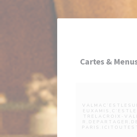
Personnalisation de vos choix en matière de cookies
Cartes & Menu
Ca
V A L M A C ’ E S T L E S U D
E U X A M I S , C ’ E S T L 
T R E L A C R O I X - V A L M
R , D E P A R T A G E R , D
P A R I S . I C I T O U T E 