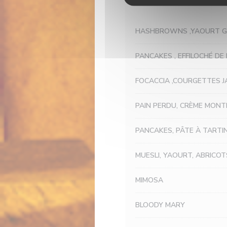
HASHBROWNS ,YAOURT GR
PANCAKES , EFFILOCHÉ DE
FOCACCIA ,COURGETTES J
PAIN PERDU, CRÈME MONT
PANCAKES, PÂTE À TARTI
MUESLI, YAOURT, ABRICOT
MIMOSA
BLOODY MARY