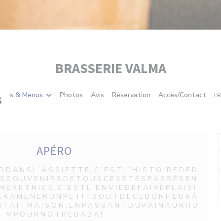
BRASSERIE VALMA
s
rtes & Menus
Photos
Avis
Réservation
Accès/Contact
FR
APÉRO
 D A N S L ’ A S S I E T T E , C ’ E S T L ’ H I S T O I R E D E D
E S S O U V E N I R S D E T O U S C E S É T É S P A S S É S E N
 E R E T N I C E , C ’ E S T L ’ E N V I E D E F A I R E P L A I S I
 E R A M E N E R U N P E T I T B O U T D E C E B O N H E U R À
S T F A I T M A I S O N , E N P A S S A N T D U P A I N A U R H U
M P O U R N O T R E B A B A !