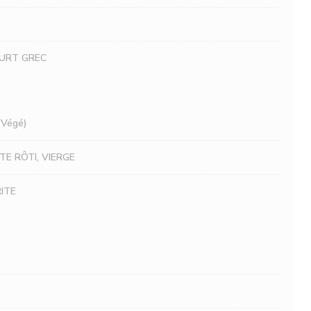
OURT GREC
Végé)
E RÔTI, VIERGE
ITE