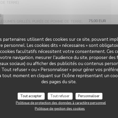
 DE TERRE)
E
75,00 EUR
LÉGUMES GRILLÉS, PURÉE DE POMME DE TERRE,
 DE TERRE)
s partenaires utilisent des cookies sur ce site, pouvant impl
e personnel. Les cookies dits « nécessaires » sont obligatoir
 cookies facultatifs nécessitent votre consentement. Ces co
SON VANILLE, CRÈME MONTÉE
10,00 EUR
votre navigation, mesurer l'audience du site, proposer des f
seaux sociaux) ou afficher des publicités ou contenus person
FROMAGE BLANC
8,00 EUR
 « Tout refuser » ou « Personnaliser » pour gérer vos préfé
Brasserie Valma
 à tout moment en cliquant sur l'icône représentant un coo
X CHOCOLAT, PRALINÉ PISTACHE
8,00 EUR
des pages du site.
SOUFFLE
9,00 EUR
Tout accepter
Tout refuser
Personnaliser
Politique de protection des données à caractère personnel
Politique de gestion des cookies
BRUNCH