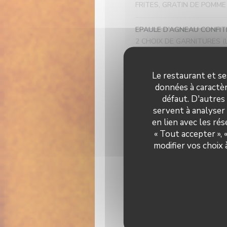
FRITES, GRATIN DE POMME
EPAULE D’AGNEAU CONFIT
2 CHOIX DE GARNITURES (
FRITES, GRATIN DE POMME
DESSERTS
Le restaurant et se
données à caractèr
défaut. D'autres
BABA, RHUM ARRANGÉ MAI
servent à analyser 
en lien avec les ré
CITRON GIVRÉ, MOUSSE 
« Tout accepter »,
modifier vos choix
MILLE-FEUILLES , CRÉMEU
GANACHE CHOCOLAT, RIZ 