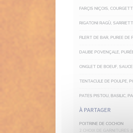
FARÇIS NIÇOIS, COURGET
RIGATONI RAGÙ, SARRIET
FILERT DE BAR, PUREE DE
DAUBE POVENÇALE, PURÉ
ONGLET DE BOEUF, SAUCE
TENTACULE DE POULPE, P
PATES PISTOU, BASILIC, 
À PARTAGER
POITRINE DE COCHON
2 CHOIX DE GARNITURES (