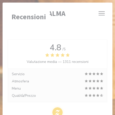
Personalizzazione delle tue scelte sui cookie
BRASSERIE VALMA
Recensioni
4.8
/5
Valutazione media —
1311 recensioni
Servizio
Atmosfera
Menu
Qualità/Prezzo