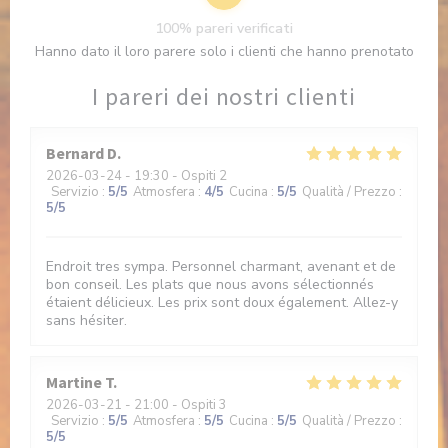
100% pareri verificati
Hanno dato il loro parere solo i clienti che hanno prenotato
I pareri dei nostri clienti
Bernard
D
2026-03-24
- 19:30 - Ospiti 2
Servizio
:
5
/5
Atmosfera
:
4
/5
Cucina
:
5
/5
Qualità / Prezzo
:
5
/5
Endroit tres sympa. Personnel charmant, avenant et de
bon conseil. Les plats que nous avons sélectionnés
étaient délicieux. Les prix sont doux également. Allez-y
sans hésiter.
Martine
T
2026-03-21
- 21:00 - Ospiti 3
Servizio
:
5
/5
Atmosfera
:
5
/5
Cucina
:
5
/5
Qualità / Prezzo
:
5
/5