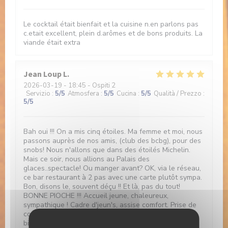
Le cocktail était bienfait et la cuisine n.en parlons pas
c.etait excellent, plein d.arômes et de bons produits. La
viande était extra
Jean Loup
L
2026-03-19
- 18:45 - Ospiti 2
Servizio
:
5
/5
Atmosfera
:
5
/5
Cucina
:
5
/5
Qualità / Prezzo
:
5
/5
Bah oui !!! On a mis cinq étoiles. Ma femme et moi, nous
passons auprès de nos amis, (club des bcbg), pour des
snobs! Nous n'allons que dans des étoilés Michelin.
Mais ce soir, nous allions au Palais des
glaces..spectacle! Ou manger avant? OK, via le réseau,
ce bar restaurant à 2 pas avec une carte plutôt sympa.
Bon, disons le, souvent déçu !! Et là, pas du tout!
BONNE PIOCHE !!! Accueil jeune, chaleureux,
sympathique ! Cadre d'jeun's, assise comfort. Prise de
commande rapide du gentil responsable, service
bienveillant de la nouvelle, Charlotte 😉👍! Et, a la