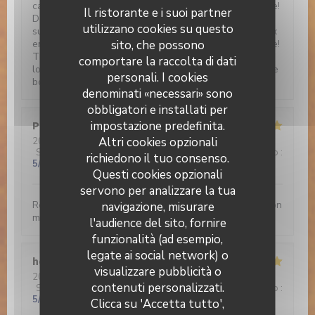
carte, de la daube !!! Non, non, ce n'est pas une insulte!
Il ristorante e i suoi partner
De la véritable daube provençale !On commande bien
utilizzano cookies su questo
sur, et pour être sûr d'être vraiment en Provence, deux
entrées: salade provençale et pissaladière. Sans faute!
sito, che possono
TRES BON! Notre conseil de gastronomie en culottés
comportare la raccolta di dati
longues, COURREZ-Y!!! Vous y passerez un moment de
personali. I cookies
bonheur papillaire!
denominati «necessari» sono
obbligatori e installati per
Philippe
D
impostazione predefinita.
Altri cookies opzionali
2026-03-16
- 20:00 - Ospiti 4
Servizio
:
5
/5
Atmosfera
:
4
/5
Cucina
:
5
/5
Qualità / Prezzo
:
richiedono il tuo consenso.
5
/5
Questi cookies opzionali
servono per analizzare la tua
Restaurant chaleureux servant une cuisine d’inspiration
navigazione, misurare
méditerranéenne savoureuse
l'audience del sito, fornire
funzionalità (ad esempio,
legate ai social network) o
henri
P
visualizzare pubblicità o
2026-02-21
- 13:00 - Ospiti 6
Brasserie Valma
contenuti personalizzati.
Servizio
:
5
/5
Atmosfera
:
5
/5
Cucina
:
5
/5
Qualità / Prezzo
:
5
/5
Clicca su 'Accetta tutto',