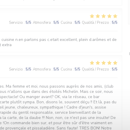
Servizio
:
5
/5
Atmosfera
:
5
/5
Cucina
:
5
/5
Qualità / Prezzo
:
5
/5
la cuisine n.en parlons pas c.etait excellent, plein d.arômes et de
t extra
Servizio
:
5
/5
Atmosfera
:
5
/5
Cucina
:
5
/5
Qualità / Prezzo
:
5
/5
oiles. Ma femme et moi, nous passons auprès de nos amis, (club
us n'allons que dans des étoilés Michelin. Mais ce soir, nous
.spectacle! Ou manger avant? OK, via le réseau, ce bar
arte plutôt sympa. Bon, disons le, souvent déçu !! Et là, pas du
il jeune, chaleureux, sympathique ! Cadre d'jeun's, assise
apide du gentil responsable, service bienveillant de la
a la carte, de la daube !!! Non, non, ce n'est pas une insulte! De
e !On commande bien sur, et pour être sûr d'être vraiment en
ade provençale et pissaladière. Sans faute! TRES BON! Notre