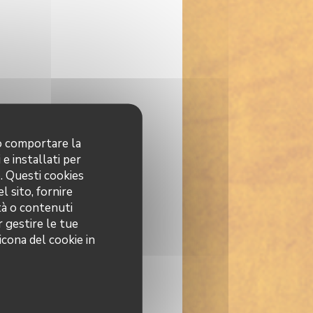
no comportare la
 e installati per
o. Questi cookies
l sito, fornire
ità o contenuti
r gestire le tue
icona del cookie in