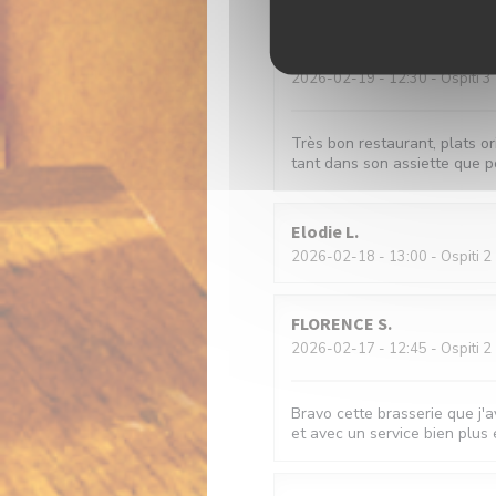
Marie-France
Z
2026-02-19
- 12:30 - Ospiti 3
Très bon restaurant, plats or
tant dans son assiette que po
Elodie
L
2026-02-18
- 13:00 - Ospiti 2
FLORENCE
S
2026-02-17
- 12:45 - Ospiti 2
Bravo cette brasserie que j'a
et avec un service bien plus