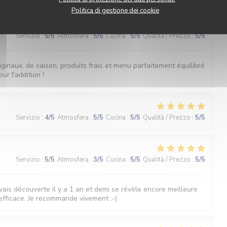
Politica di gestione dei cookie
Servizio
:
5
/5
Atmosfera
:
5
/5
Cucina
:
5
/5
Qualità / Prezzo
:
5
/5
iginaux, de saison, produits frais et menu parfaitement équilibré
ur l'addition !
Servizio
:
4
/5
Atmosfera
:
5
/5
Cucina
:
5
/5
Qualità / Prezzo
:
5
/5
Servizio
:
5
/5
Atmosfera
:
3
/5
Cucina
:
5
/5
Qualità / Prezzo
:
5
/5
vais découverte il y a 1 an et demi se révèle encore meilleure
 efficace. Je recommande vivement :-)