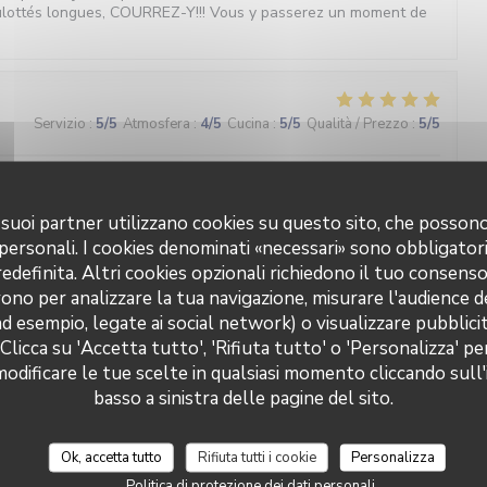
ulottés longues, COURREZ-Y!!! Vous y passerez un moment de
Servizio
:
5
/5
Atmosfera
:
4
/5
Cucina
:
5
/5
Qualità / Prezzo
:
5
/5
nt une cuisine d’inspiration méditerranéenne savoureuse
 i suoi partner utilizzano cookies su questo sito, che posso
 personali. I cookies denominati «necessari» sono obbligatori
definita. Altri cookies opzionali richiedono il tuo consens
Servizio
:
5
/5
Atmosfera
:
5
/5
Cucina
:
5
/5
Qualità / Prezzo
:
5
/5
ono per analizzare la tua navigazione, misurare l'audience de
ad esempio, legate ai social network) o visualizzare pubblic
 Clicca su 'Accetta tutto', 'Rifiuta tutto' o 'Personalizza' pe
Brasserie Valma
Servizio
:
5
/5
Atmosfera
:
5
/5
Cucina
:
5
/5
Qualità / Prezzo
:
5
/5
odificare le tue scelte in qualsiasi momento cliccando sull'
basso a sinistra delle pagine del sito.
ternet, je recommande sans réserve cette adresse : produits
s, accueil chaleureux, cadre très agréable face au canal et prix
Ok, accetta tutto
Rifiuta tutti i cookie
Personalizza
Politica di protezione dei dati personali