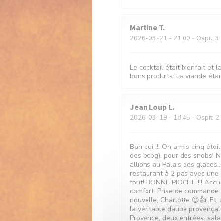
Martine
T
2026-03-21
- 21:00 - Ospiti 3
Le cocktail était bienfait et 
bons produits. La viande étai
Jean Loup
L
2026-03-19
- 18:45 - Ospiti 2
Bah oui !!! On a mis cinq ét
des bcbg), pour des snobs! No
allions au Palais des glaces.
restaurant à 2 pas avec une c
tout! BONNE PIOCHE !!! Accue
comfort. Prise de commande r
nouvelle, Charlotte 😉👍! Et, 
la véritable daube provençal
Provence, deux entrées: sal