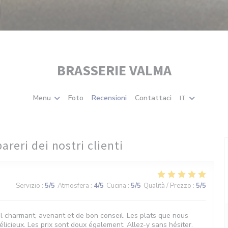
BRASSERIE VALMA
Menu
Foto
Recensioni
Contattaci
IT
pareri dei nostri clienti
Servizio
:
5
/5
Atmosfera
:
4
/5
Cucina
:
5
/5
Qualità / Prezzo
:
5
/5
l charmant, avenant et de bon conseil. Les plats que nous
licieux. Les prix sont doux également. Allez-y sans hésiter.