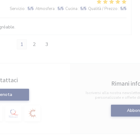
Servizio
:
5
/5
Atmosfera
:
5
/5
Cucina
:
5
/5
Qualità / Prezzo
:
5
/5
gréable.
1
2
3
tattaci
Rimani in
Iscriversi alla nostra newslette
renota
personalizzate e offerte d
Abbon