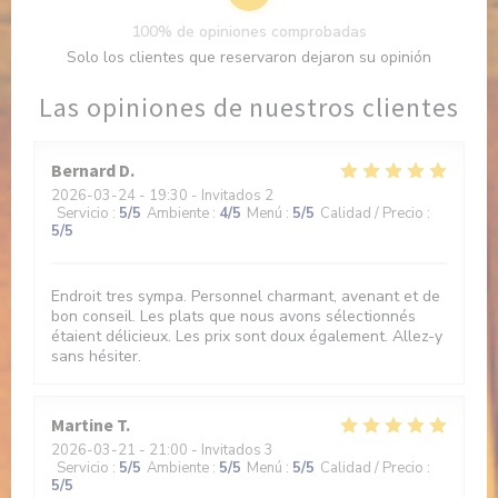
100% de opiniones comprobadas
Solo los clientes que reservaron dejaron su opinión
Las opiniones de nuestros clientes
Bernard
D
2026-03-24
- 19:30 - Invitados 2
Servicio
:
5
/5
Ambiente
:
4
/5
Menú
:
5
/5
Calidad / Precio
:
5
/5
Endroit tres sympa. Personnel charmant, avenant et de
bon conseil. Les plats que nous avons sélectionnés
étaient délicieux. Les prix sont doux également. Allez-y
sans hésiter.
Martine
T
2026-03-21
- 21:00 - Invitados 3
Servicio
:
5
/5
Ambiente
:
5
/5
Menú
:
5
/5
Calidad / Precio
:
5
/5