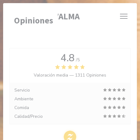
Personalización de sus opciones de cookies
BRASSERIE VALMA
Opiniones
4.8
/5
Valoración media —
1311 Opiniones
Servicio
Ambiente
Comida
Calidad/Precio