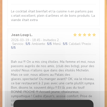
Le cocktail était bienfait et la cuisine n.en parlons pas
c.etait excellent, plein d.arômes et de bons produits. La
viande était extra
Jean Loup
L
2026-03-19
- 18:45 - Invitados 2
Servicio
:
5
/5
Ambiente
:
5
/5
Menú
:
5
/5
Calidad / Precio
:
5
/5
Bah oui !!! On a mis cinq étoiles. Ma femme et moi, nous
passons auprès de nos amis, (club des bcbg), pour des
snobs! Nous n'allons que dans des étoilés Michelin.
Mais ce soir, nous allions au Palais des
glaces..spectacle! Ou manger avant? OK, via le réseau,
ce bar restaurant à 2 pas avec une carte plutôt sympa.
Bon, disons le, souvent déçu !! Et là, pas du tout!
BONNE PIOCHE !!! Accueil jeune, chaleureux,
sympathique ! Cadre d'jeun's, assise comfort. Prise de
commande rapide du gentil responsable, service
bienveillant de la nouvelle, Charlotte 😉👍! Et, a la