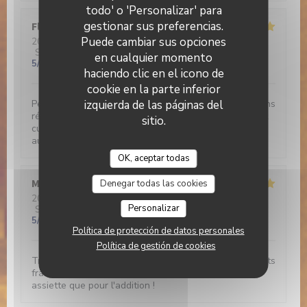
todo' o 'Personalizar' para
gestionar sus preferencias.
Florence
G
Puede cambiar sus opciones
2026-02-20
- 13:00 - Invitados 2
Servicio
:
5
/5
Ambiente
:
5
/5
Menú
:
5
/5
Calidad / Precio
:
en cualquier momento
5
/5
haciendo clic en el icono de
cookie en la parte inferior
izquierda de las páginas del
Peu habituée des avis sur internet, je recommande sans
réserve cette adresse : produits frais et excellemment
sitio.
cuisinés, accueil chaleureux, cadre très agréable face
au canal et prix modiques.
OK, aceptar todas
Marie-France
Z
Denegar todas las cookies
2026-02-19
- 12:30 - Invitados 3
Personalizar
Servicio
:
5
/5
Ambiente
:
5
/5
Menú
:
5
/5
Calidad / Precio
:
5
/5
Política de protección de datos personales
Política de gestión de cookies
Très bon restaurant, plats originaux, de saison, produits
frais et menu parfaitement équilibré tant dans son
assiette que pour l'addition !