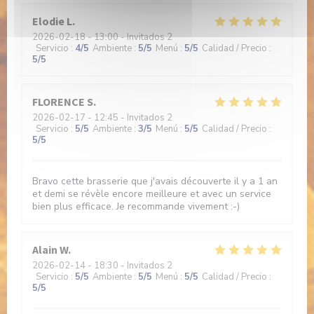
Elodie
L
2026-02-18
- 13:00 - Invitados 2
Servicio
:
4
/5
Ambiente
:
5
/5
Menú
:
5
/5
Calidad / Precio
:
5
/5
FLORENCE
S
2026-02-17
- 12:45 - Invitados 2
Servicio
:
5
/5
Ambiente
:
3
/5
Menú
:
5
/5
Calidad / Precio
:
5
/5
Bravo cette brasserie que j'avais découverte il y a 1 an
et demi se révèle encore meilleure et avec un service
bien plus efficace. Je recommande vivement :-)
Alain
W
2026-02-14
- 18:30 - Invitados 2
Servicio
:
5
/5
Ambiente
:
5
/5
Menú
:
5
/5
Calidad / Precio
:
5
/5