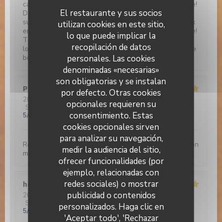
carte, de la daube !!! Non, non, ce n'est pas une insulte!
El restaurante y sus socios
De la véritable daube provençale !On commande bien
sur, et pour être sûr d'être vraiment en Provence, deux
utilizan cookies en este sitio,
entrées: salade provençale et pissaladière. Sans faute!
lo que puede implicar la
TRES BON! Notre conseil de gastronomie en culottés
recopilación de datos
longues, COURREZ-Y!!! Vous y passerez un moment de
personales. Las cookies
bonheur papillaire!
denominadas «necesarias»
son obligatorias y se instalan
Philippe
D
por defecto. Otras cookies
2026-03-16
- 20:00 - Invitados 4
opcionales requieren su
Servicio
:
5
/5
Ambiente
:
4
/5
Menú
:
5
/5
Calidad / Precio
:
consentimiento. Estas
5
/5
cookies opcionales sirven
para analizar su navegación,
Restaurant chaleureux servant une cuisine d’inspiration
medir la audiencia del sitio,
méditerranéenne savoureuse
ofrecer funcionalidades (por
ejemplo, relacionadas con
redes sociales) o mostrar
henri
P
publicidad o contenidos
2026-02-21
- 13:00 - Invitados 6
Brasserie Valma
Servicio
:
5
/5
Ambiente
:
5
/5
Menú
:
5
/5
Calidad / Precio
:
personalizados. Haga clic en
5
/5
'Aceptar todo', 'Rechazar