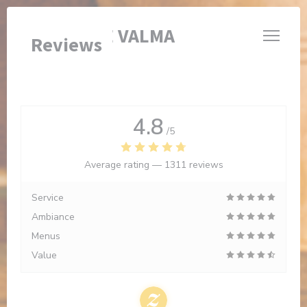
Personalizing your cookie choices
BRASSERIE VALMA
Reviews
4.8
/5
Average rating —
1311 reviews
Service
Ambiance
Menus
Value