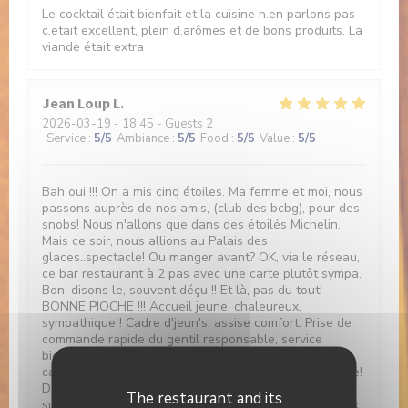
Le cocktail était bienfait et la cuisine n.en parlons pas
c.etait excellent, plein d.arômes et de bons produits. La
viande était extra
Jean Loup
L
2026-03-19
- 18:45 - Guests 2
Service
:
5
/5
Ambiance
:
5
/5
Food
:
5
/5
Value
:
5
/5
Bah oui !!! On a mis cinq étoiles. Ma femme et moi, nous
passons auprès de nos amis, (club des bcbg), pour des
snobs! Nous n'allons que dans des étoilés Michelin.
Mais ce soir, nous allions au Palais des
glaces..spectacle! Ou manger avant? OK, via le réseau,
ce bar restaurant à 2 pas avec une carte plutôt sympa.
Bon, disons le, souvent déçu !! Et là, pas du tout!
BONNE PIOCHE !!! Accueil jeune, chaleureux,
sympathique ! Cadre d'jeun's, assise comfort. Prise de
commande rapide du gentil responsable, service
bienveillant de la nouvelle, Charlotte 😉👍! Et, a la
carte, de la daube !!! Non, non, ce n'est pas une insulte!
De la véritable daube provençale !On commande bien
The restaurant and its
sur, et pour être sûr d'être vraiment en Provence, deux