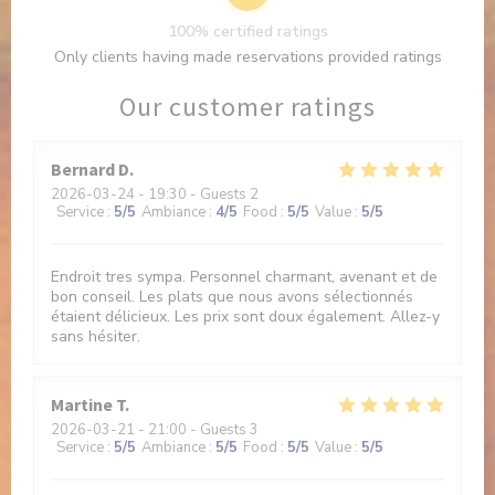
100% certified ratings
Only clients having made reservations provided ratings
Our customer ratings
Bernard
D
2026-03-24
- 19:30 - Guests 2
Service
:
5
/5
Ambiance
:
4
/5
Food
:
5
/5
Value
:
5
/5
Endroit tres sympa. Personnel charmant, avenant et de
bon conseil. Les plats que nous avons sélectionnés
étaient délicieux. Les prix sont doux également. Allez-y
sans hésiter.
Martine
T
2026-03-21
- 21:00 - Guests 3
Service
:
5
/5
Ambiance
:
5
/5
Food
:
5
/5
Value
:
5
/5