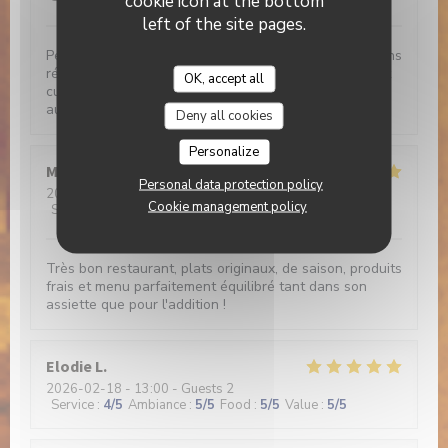
cookie icon at the bottom
left of the site pages.
Peu habituée des avis sur internet, je recommande sans
réserve cette adresse : produits frais et excellemment
OK, accept all
cuisinés, accueil chaleureux, cadre très agréable face
au canal et prix modiques.
Deny all cookies
Personalize
Marie-France
Z
Personal data protection policy
2026-02-19
- 12:30 - Guests 3
Cookie management policy
Service
:
5
/5
Ambiance
:
5
/5
Food
:
5
/5
Value
:
5
/5
Très bon restaurant, plats originaux, de saison, produits
frais et menu parfaitement équilibré tant dans son
assiette que pour l'addition !
Elodie
L
2026-02-18
- 13:00 - Guests 2
Service
:
4
/5
Ambiance
:
5
/5
Food
:
5
/5
Value
:
5
/5