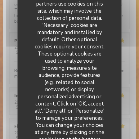
partners use cookies on this
entrées: salade provençale et pissaladière. Sans faute!
TRES BON! Notre conseil de gastronomie en culottés
site, which may involve the
longues, COURREZ-Y!!! Vous y passerez un moment de
collection of personal data.
bonheur papillaire!
'Necessary' cookies are
mandatory and installed by
default. Other optional
Philippe
D
cookies require your consent.
2026-03-16
- 20:00 - Guests 4
Service
:
5
/5
Ambiance
:
4
/5
Food
:
5
/5
Value
:
5
/5
These optional cookies are
used to analyze your
browsing, measure site
Restaurant chaleureux servant une cuisine d’inspiration
audience, provide features
méditerranéenne savoureuse
(e.g., related to social
networks) or display
henri
P
personalized advertising or
Brasserie Valma
2026-02-21
- 13:00 - Guests 6
content. Click on 'OK, accept
Service
:
5
/5
Ambiance
:
5
/5
Food
:
5
/5
Value
:
5
/5
all', 'Deny all' or 'Personalize'
to manage your preferences.
You can change your choices
Florence
G
at any time by clicking on the
2026-02-20
- 13:00 - Guests 2
Service
:
5
/5
Ambiance
:
5
/5
Food
:
5
/5
Value
:
5
/5