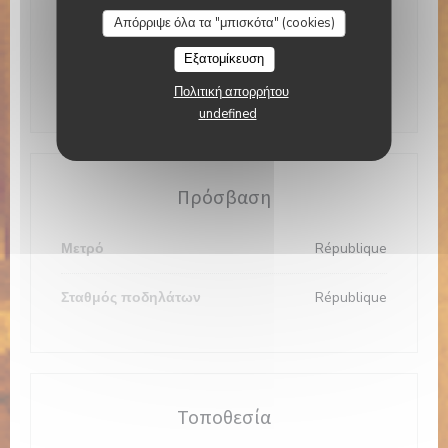
Ώρες λειτουργίας
Απόρριψε όλα τα "μπισκότα" (cookies)
Εξατομίκευση
Δ�
-
Κ�
12:00 - 23:00
Πολιτική απορρήτου
undefined
Πρόσβαση
Μετρό
République
Σταθμός ποδηλάτων
République
Τοποθεσία