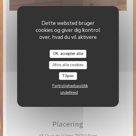
Dette websted bruger
Generel information
cookies og giver dig kontrol
over, hvad du vil aktivere
Tjenester
OK, accepter alle
Brasserie Valma
Afvis alle cookies
Åbningstider
Tilpas
Fortrolighedspolitik
Man
-
Son
12:00 - 23:00
undefined
Placering
((åbner i et nyt vind
45 Quai de Valmy 75010 Paris