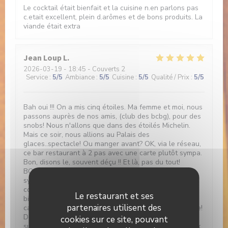
Le cocktail était bienfait et la cuisine n.en parlons pas
c.etait excellent, plein d.arômes et de bons produits. La
viande était extra
Jean Loup
L
2026-03-19
- 18:45 - Couverts 2
Service
:
5
/5
Ambiance
:
5
/5
Cuisine
:
5
/5
Qualité / Prix
:
5
/5
Bah oui !!! On a mis cinq étoiles. Ma femme et moi, nous
passons auprès de nos amis, (club des bcbg), pour des
snobs! Nous n'allons que dans des étoilés Michelin.
Mais ce soir, nous allions au Palais des
glaces..spectacle! Ou manger avant? OK, via le réseau,
ce bar restaurant à 2 pas avec une carte plutôt sympa.
Bon, disons le, souvent déçu !! Et là, pas du tout!
BONNE PIOCHE !!! Accueil jeune, chaleureux,
sympathique ! Cadre d'jeun's, assise comfort. Prise de
commande rapide du gentil responsable, service
Le restaurant et ses
bienveillant de la nouvelle, Charlotte 😉👍! Et, a la
partenaires utilisent des
carte, de la daube !!! Non, non, ce n'est pas une insulte!
De la véritable daube provençale !On commande bien
cookies sur ce site, pouvant
sur, et pour être sûr d'être vraiment en Provence, deux