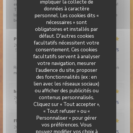
impliquer la collecte de
entrées: salade provençale et pissaladière. Sans faute!
données à caractère
TRES BON! Notre conseil de gastronomie en culottés
personnel. Les cookies dits «
longues, COURREZ-Y!!! Vous y passerez un moment de
bonheur papillaire!
nécessaires » sont
obligatoires et installés par
défaut. D'autres cookies
Philippe
D
facultatifs nécessitent votre
2026-03-16
- 20:00 - Couverts 4
consentement. Ces cookies
Service
:
5
/5
Ambiance
:
4
/5
Cuisine
:
5
/5
Qualité / Prix
:
5
/5
facultatifs servent à analyser
votre navigation, mesurer
Restaurant chaleureux servant une cuisine d’inspiration
l'audience du site, proposer
méditerranéenne savoureuse
des fonctionnalités (ex : en
lien avec les réseaux sociaux)
ou afficher des publicités ou
henri
P
contenus personnalisés.
Brasserie Valma
2026-02-21
- 13:00 - Couverts 6
Service
:
5
/5
Ambiance
:
5
/5
Cuisine
:
5
/5
Qualité / Prix
:
5
/5
Cliquez sur « Tout accepter »,
« Tout refuser » ou «
Personnaliser » pour gérer
Florence
G
vos préférences. Vous
2026-02-20
- 13:00 - Couverts 2
pouvez modifier vos choix à
Service
:
5
/5
Ambiance
:
5
/5
Cuisine
:
5
/5
Qualité / Prix
:
5
/5