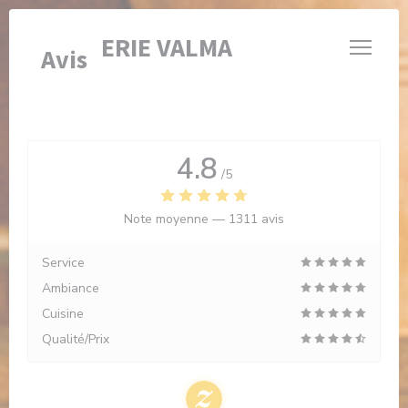
Personnalisation de vos choix en matière de cookies
BRASSERIE VALMA
Avis
4.8
/5
Note moyenne —
1311 avis
Service
Ambiance
Cuisine
Qualité/Prix