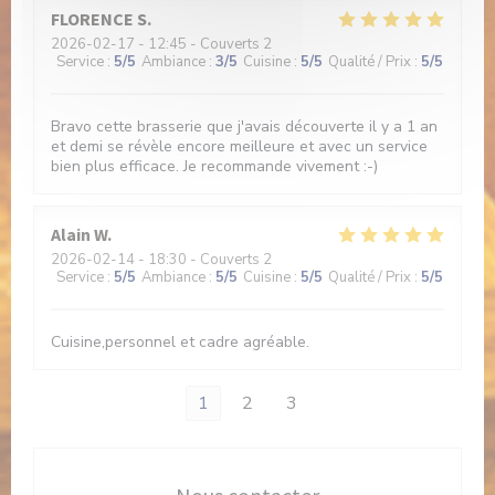
FLORENCE
S
2026-02-17
- 12:45 - Couverts 2
Service
:
5
/5
Ambiance
:
3
/5
Cuisine
:
5
/5
Qualité / Prix
:
5
/5
Bravo cette brasserie que j'avais découverte il y a 1 an
et demi se révèle encore meilleure et avec un service
bien plus efficace. Je recommande vivement :-)
Alain
W
2026-02-14
- 18:30 - Couverts 2
Service
:
5
/5
Ambiance
:
5
/5
Cuisine
:
5
/5
Qualité / Prix
:
5
/5
Cuisine,personnel et cadre agréable.
1
2
3